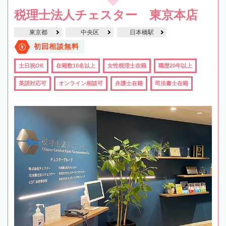
税理士法人チェスター 東京本店
東京都
中央区
日本橋駅
初回相談無料
土日祝OK
在籍数10名以上
女性税理士在籍
職歴20年以上
英語対応可
オンライン相談可
弁護士在籍
司法書士在籍