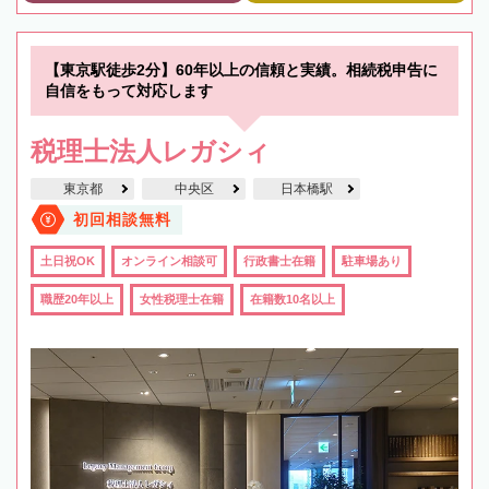
【東京駅徒歩2分】60年以上の信頼と実績。相続税申告に
自信をもって対応します
税理士法人レガシィ
東京都
中央区
日本橋駅
初回相談無料
土日祝OK
オンライン相談可
行政書士在籍
駐車場あり
職歴20年以上
女性税理士在籍
在籍数10名以上