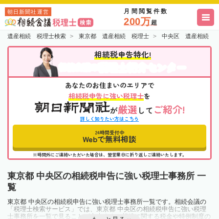
月間閲覧件数
朝日新聞社運営
200万
超
遺産相続 税理士検索
東京都 遺産相続 税理士
中央区 遺産相続 
相続税申告特化!
税理士紹介センター
相続会議の
あなたのお住まいのエリアで
相続税申告に強い税理士
を
厳選
ご紹介!
が
して
詳しく知りたい方はこちら
24時間受付中
Webで無料相談
※時間外にご連絡いただいた場合は、翌営業日に折り返しご連絡いたします。
東京都 中央区の相続税申告に強い税理士事務所 一
覧
東京都 中央区の相続税申告に強い税理士事務所一覧です。相続会議の
「税理士検索サービス」では、東京都 中央区の相続税申告に強い税理
士事務所を一覧で見ることが出来ます。相続に関する税金や特例制度の