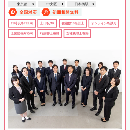
東京都
中央区
日本橋駅
全国対応
初回相談無料
19時以降TEL可
土日祝OK
在籍数10名以上
オンライン相談可
全国出張対応可
行政書士在籍
女性税理士在籍