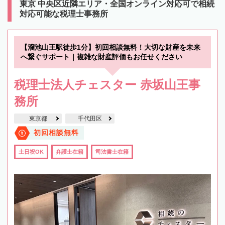
東京 中央区近隣エリア・全国オンライン対応可で相続
対応可能な税理士事務所
【溜池山王駅徒歩1分】初回相談無料！大切な財産を未来
へ繋ぐサポート｜複雑な財産評価もお任せください
税理士法人チェスター 赤坂山王事
務所
東京都
千代田区
初回相談無料
土日祝OK
弁護士在籍
司法書士在籍