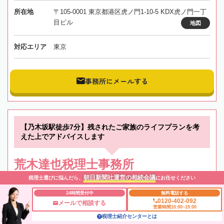
所在地
〒105-0001 東京都港区虎ノ門1-10-5 KDX虎ノ門一丁
目ビル
地図
対応エリア
東京
事務所にメールする
【乃木坂駅徒歩7分】残されたご家族のライフプランを考
えた上でアドバイスします
荒木達也税理士事務所
朝日新聞社運営の相続会議
税理士選びに悩んだら、
にお任せください
東京都
港区
青山一丁目駅
24時間受付中
無料電話する
初回相談無料
0120-402-092
メールで相談する
営業時間10:00~19:00
税理士紹介センターとは