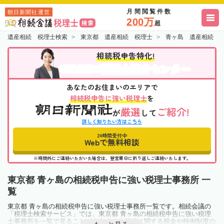
月間閲覧件数
朝日新聞社運営
200万
超
遺産相続 税理士検索
東京都 遺産相続 税理士
青ヶ島 遺産相続 
相続税申告特化!
税理士紹介センター
相続会議の
あなたのお住まいのエリアで
相続税申告に強い税理士
を
厳選
ご紹介!
が
して
詳しく知りたい方はこちら
24時間受付中
Webで無料相談
※時間外にご連絡いただいた場合は、翌営業日に折り返しご連絡いたします。
東京都 青ヶ島の相続税申告に強い税理士事務所 一
覧
東京都 青ヶ島の相続税申告に強い税理士事務所一覧です。相続会議の
「税理士検索サービス」では、東京都 青ヶ島の相続税申告に強い税理
士事務所を一覧で見ることが出来ます。相続に関する税金や特例制度の