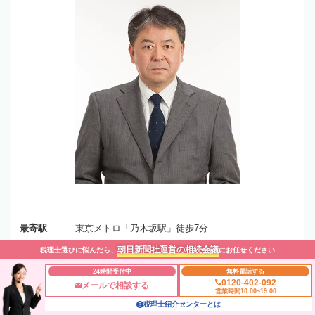
最寄駅
東京メトロ「乃木坂駅」徒歩7分
朝日新聞社運営の相続会議
税理士選びに悩んだら、
にお任せください
所在地
〒107-0052 東京都港区赤坂7-5-34 インペリアル赤坂
24時間受付中
無料電話する
フォーラム 513号室
地図
0120-402-092
メールで相談する
営業時間10:00~19:00
税理士紹介センターとは
対応エリア
東京