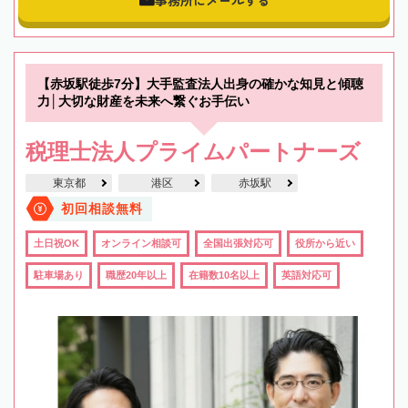
事務所にメールする
【赤坂駅徒歩7分】大手監査法人出身の確かな知見と傾聴
力│大切な財産を未来へ繋ぐお手伝い
税理士法人プライムパートナーズ
東京都
港区
赤坂駅
初回相談無料
土日祝OK
オンライン相談可
全国出張対応可
役所から近い
駐車場あり
職歴20年以上
在籍数10名以上
英語対応可