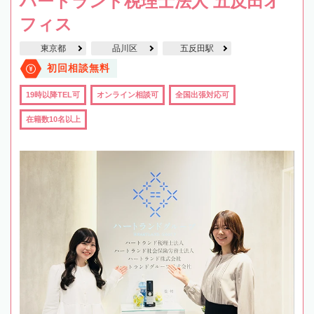
ハートランド税理士法人 五反田オ
フィス
東京都
品川区
五反田駅
初回相談無料
19時以降TEL可
オンライン相談可
全国出張対応可
在籍数10名以上