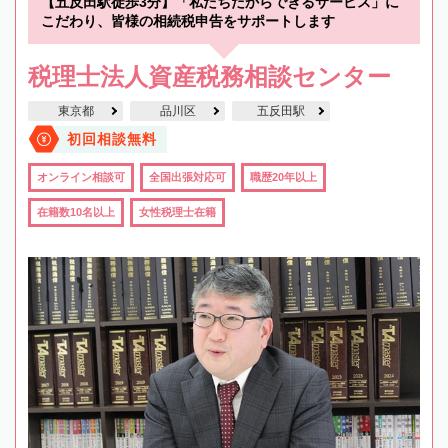
【五反田駅徒歩3分】「私たちだからできるサービス」に
こだわり、皆様の相続税申告をサポートします
税理士法人資産税務相談センター
東京都
品川区
五反田駅
初回相談無料
オンライン相談可
全国出張対応可
職歴20年以上
在籍数10名以上
女性税理士在籍