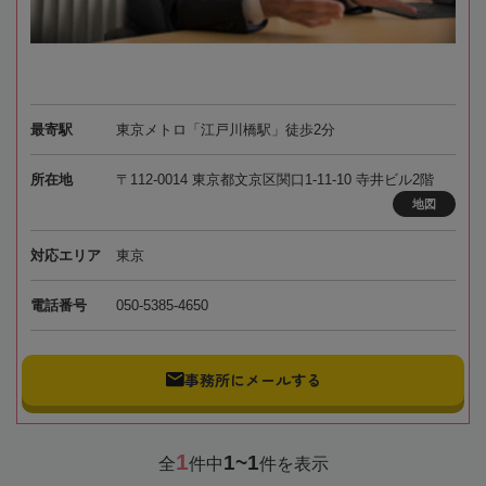
最寄駅
東京メトロ「江戸川橋駅」徒歩2分
所在地
〒112-0014 東京都文京区関口1-11-10 寺井ビル2階
地図
対応エリア
東京
電話番号
050-5385-4650
事務所にメールする
1
1~1
全
件中
件を表示