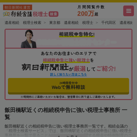
月間閲覧件数
朝日新聞社運営
200万
超
遺産相続 税理士検索
東京都 遺産相続 税理士
千代田区 遺産相続
相続税申告特化!
税理士紹介センター
相続会議の
あなたのお住まいのエリアで
相続税申告に強い税理士
を
厳選
ご紹介!
が
して
詳しく知りたい方はこちら
24時間受付中
Webで無料相談
※時間外にご連絡いただいた場合は、翌営業日に折り返しご連絡いたします。
飯田橋駅近くの相続税申告に強い税理士事務所 一
覧
飯田橋駅近くの相続税申告に強い税理士事務所一覧です。相続会議の
「税理士検索サービス」では、飯田橋駅近くの相続税申告に強い税理士
事務所を一覧で見ることが出来ます。相続に関する税金や特例制度のこ