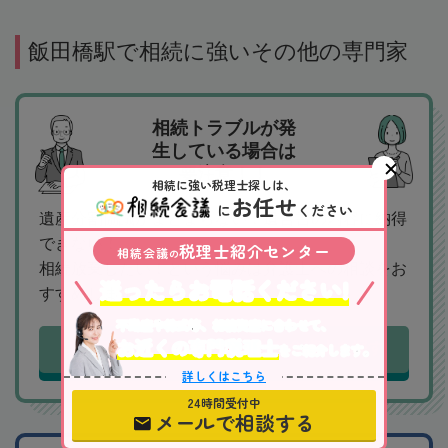
飯田橋駅で相続に強いその他の専門家
相続トラブルが発
生している場合は
要注意！！
相続に強い税理士探しは、
お任せ
に
ください
遺産分割協議がまとまらない！遺言書の内容に納得
できない！
税理士紹介センター
相続会議
の
相続放棄したい！という悩みは弁護士への相談をお
迷ったらお電話ください!
すすめします。
不動産や株式等、相続資産に合わせて、
お近くの専門税理士
飯田橋駅近くの相続対応可能な弁護士を探す
をご紹介します。
詳しくはこちら
24時間受付中
メールで相談する