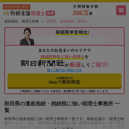
月間閲覧件数
朝日新聞社運営
200万
超
遺産相続 税理士検索
秋田県 遺産相続 税理士
相続税申告特化!
税理士紹介センター
相続会議の
あなたのお住まいのエリアで
相続税申告に強い税理士
を
厳選
ご紹介!
が
して
詳しく知りたい方はこちら
24時間受付中
Webで無料相談
※時間外にご連絡いただいた場合は、翌営業日に折り返しご連絡いたします。
秋田県の遺産相続・相続税に強い税理士事務所 一
覧
秋田県の遺産相続に強い税理士事務所一覧です。相続会議の「税理士検
索サービス」では、秋田県の遺産相続に強い税理士事務所を一覧で見る
ことが出来ます。相続に関する税金や特例制度のことは一度近隣の税理