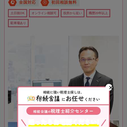
全国対応
初回相談無料
土日祝OK
オンライン相談可
役所から近い
職歴20年以上
駐車場あり
相続に強い税理士探しは、
お任せ
に
ください
税理士紹介センター
相続会議
の
迷ったらお電話ください!