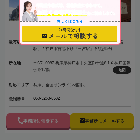
不動産や株式等、相続資産に合わせて、
お近くの専門税理士
をご紹介します。
詳しくはこちら
24時間受付中
メールで相談する
最寄駅
JR「三ノ宮駅」 / 阪急電鉄・阪神電鉄「神戸三宮
駅」 / 神戸市営地下鉄「三宮駅」各徒歩3分
所在地
〒651-0087 兵庫県神戸市中央区御幸通8-1-6 神戸国際
会館17階
地図
対応エリア
兵庫、全国オンライン相談可
050-5268-8582
電話番号
事務所に電話する
事務所にメールする