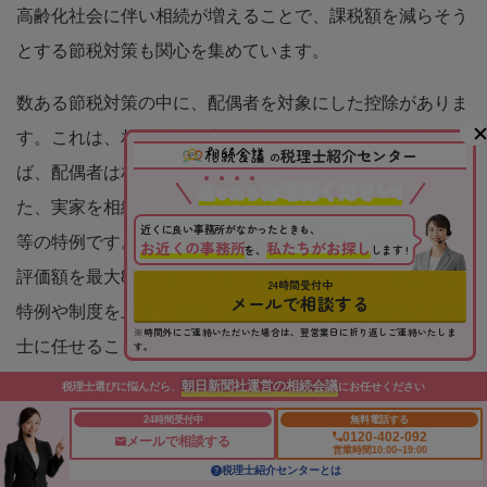
高齢化社会に伴い相続が増えることで、課税額を減らそう
とする節税対策も関心を集めています。
数ある節税対策の中に、配偶者を対象にした控除がありま
す。これは、相続する遺産額が1億6,000万円までであれ
税理士紹介センター
の
ば、配偶者は相続税を支払う必要がなくなる制度です。ま
お電話ください!
迷
っ
た
ら
た、実家を相続したケースで活用できるのが、小規模宅地
近くに良い事務所がなかったときも、
等の特例です。この特例を活用することで、土地の相続税
お近くの事務所
私たちがお探し
を、
します !
評価額を最大8割引き下げることができます。このような
24時間受付中
メールで相談する
特例や制度を上手く活用するためには、相続税申告を税理
※時間外にご連絡いただいた場合は、翌営業日に折り返しご連絡いたしま
士に任せることをお勧めします。
す。
朝日新聞社運営の相続会議
税理士選びに悩んだら、
にお任せください
もし、相続税の申告内容を間違えて、本来よりも多く支払
24時間受付中
無料電話する
ったとしても税務署は指摘してくれません。しかし、相続
0120-402-092
メールで相談する
営業時間10:00~19:00
に強い税理士に任せることで、相続税の計算をして還付手
税理士紹介センターとは