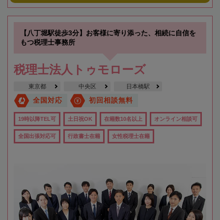
【八丁堀駅徒歩3分】お客様に寄り添った、相続に自信を
もつ税理士事務所
税理士法人トゥモローズ
東京都
中央区
日本橋駅
全国対応
初回相談無料
19時以降TEL可
土日祝OK
在籍数10名以上
オンライン相談可
全国出張対応可
行政書士在籍
女性税理士在籍