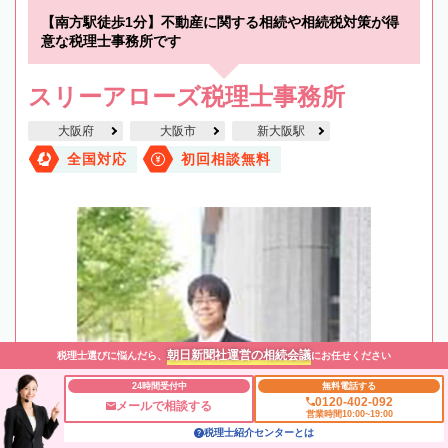
【南方駅徒歩1分】不動産に関する相続や相続税対策が得
意な税理士事務所です
スリーアローズ税理士事務所
大阪府
大阪市
新大阪駅
全国対応
初回相談無料
朝日新聞社運営の相続会議
税理士選びに悩んだら、
にお任せください
24時間受付中
無料電話する
0120-402-092
メールで相談する
営業時間10:00~19:00
税理士紹介センターとは