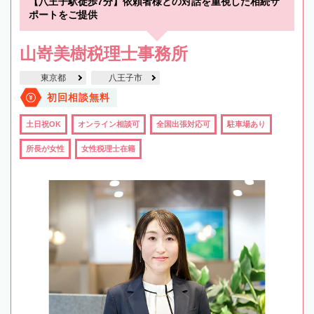
【八王子駅徒歩7分】依頼者様との対話を重視した相続サ
ポートをご提供
山嵜美樹税理士事務所
東京都
八王子市
初回相談無料
土日祝OK
オンライン相談可
全国出張対応可
駐車場あり
所長が女性
女性税理士在籍