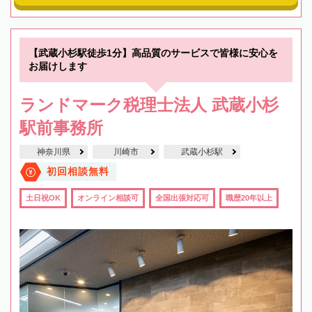
【武蔵小杉駅徒歩1分】高品質のサービスで皆様に安心を
お届けします
ランドマーク税理士法人 武蔵小杉
駅前事務所
神奈川県
川崎市
武蔵小杉駅
初回相談無料
土日祝OK
オンライン相談可
全国出張対応可
職歴20年以上