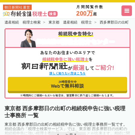
月間閲覧件数
朝日新聞社運営
200万
超
遺産相続 税理士検索
東京都 遺産相続 税理士
西多摩郡日の出町 
相続税申告特化!
税理士紹介センター
相続会議の
あなたのお住まいのエリアで
相続税申告に強い税理士
を
厳選
ご紹介!
が
して
詳しく知りたい方はこちら
24時間受付中
Webで無料相談
※時間外にご連絡いただいた場合は、翌営業日に折り返しご連絡いたします。
東京都 西多摩郡日の出町の相続税申告に強い税理
士事務所 一覧
東京都 西多摩郡日の出町の相続税申告に強い税理士事務所一覧です。
相続会議の「税理士検索サービス」では、東京都 西多摩郡日の出町の
相続税申告に強い税理士事務所を一覧で見ることが出来ます。相続に関