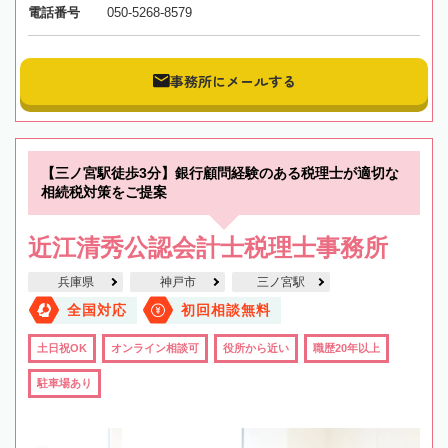
電話番号
050-5268-8579
事務所にメールする
【三ノ宮駅徒歩3分】銀行顧問経験のある税理士が適切な
相続税対策をご提案
近江清秀公認会計士税理士事務所
兵庫県
神戸市
三ノ宮駅
全国対応
初回相談無料
土日祝OK
オンライン相談可
役所から近い
職歴20年以上
駐車場あり