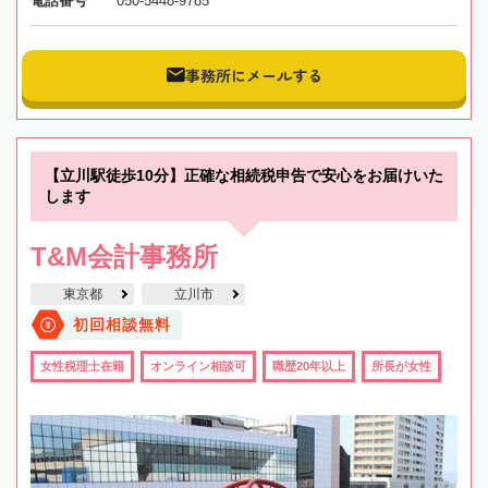
電話番号
050-5448-9785
事務所にメールする
【立川駅徒歩10分】正確な相続税申告で安心をお届けいた
します
T&M会計事務所
東京都
立川市
初回相談無料
女性税理士在籍
オンライン相談可
職歴20年以上
所長が女性