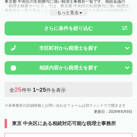
東京都 中央区の生前贈与に強い税理士事務所一覧です。相続会議の
「税理士検索サービス」では、東京都 中央区の生前贈与に強い税理士
事務所を一覧で見ることが出来ます。相続に関する税金や特例制度のこ
もっと見る
とは一度近隣の税理士に相談してみましょう。
さらに条件を絞り込む
市区町村から
税理士を探す
相談内容から
税理士を探す
25
1~25
全
件中
件を表示
各事務所の詳細情報とお問い合わせフォームは別ウィンドウで開きます
更新日：2026年8月9日
東京 中央区にある相続対応可能な税理士事務所