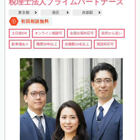
税理士法人プライムパートナーズ
東京都
港区
赤坂駅
初回相談無料
土日祝OK
オンライン相談可
全国出張対応可
役所から近い
駐車場あり
職歴20年以上
在籍数10名以上
英語対応可