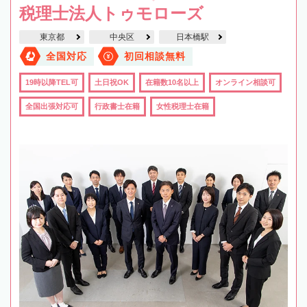
税理士法人トゥモローズ
東京都
中央区
日本橋駅
全国対応
初回相談無料
19時以降TEL可
土日祝OK
在籍数10名以上
オンライン相談可
全国出張対応可
行政書士在籍
女性税理士在籍