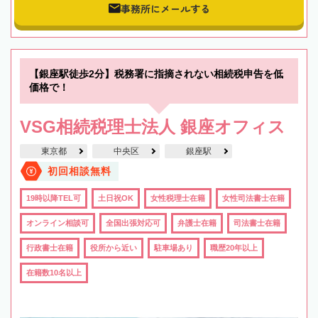
事務所にメールする
【銀座駅徒歩2分】税務署に指摘されない相続税申告を低
価格で！
VSG相続税理士法人 銀座オフィス
東京都
中央区
銀座駅
初回相談無料
19時以降TEL可
土日祝OK
女性税理士在籍
女性司法書士在籍
オンライン相談可
全国出張対応可
弁護士在籍
司法書士在籍
行政書士在籍
役所から近い
駐車場あり
職歴20年以上
在籍数10名以上