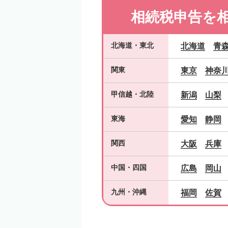
相続税申告を
北海道
・
東北
北海道
青
関東
東京
神奈
甲信越
・
北陸
新潟
山梨
東海
愛知
静岡
関西
大阪
兵庫
中国
・
四国
広島
岡山
九州
・
沖縄
福岡
佐賀