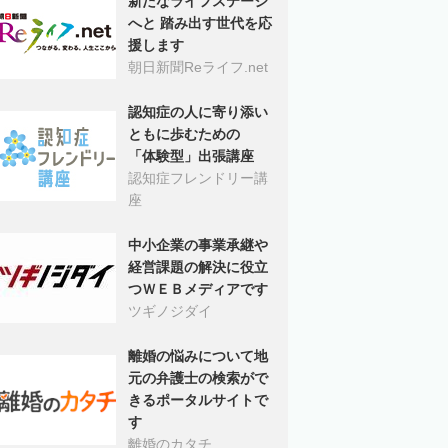
新たなライフステージ
へと 踏み出す世代を応
援します
朝日新聞Reライフ.net
認知症の人に寄り添い
ともに歩むための
「体験型」出張講座
認知症フレンドリー講
座
中小企業の事業承継や
経営課題の解決に役立
つＷＥＢメディアです
ツギノジダイ
離婚の悩みについて地
元の弁護士の検索がで
きるポータルサイトで
す
離婚のカタチ