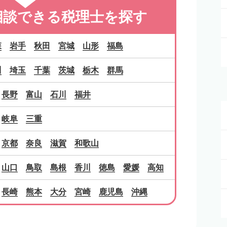
相談できる税理士を探す
森
岩手
秋田
宮城
山形
福島
川
埼玉
千葉
茨城
栃木
群馬
長野
富山
石川
福井
岐阜
三重
京都
奈良
滋賀
和歌山
山口
鳥取
島根
香川
徳島
愛媛
高知
長崎
熊本
大分
宮崎
鹿児島
沖縄