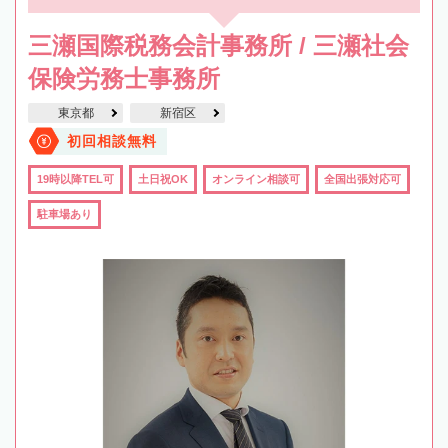
三瀬国際税務会計事務所 / 三瀬社会
保険労務士事務所
東京都
新宿区
初回相談無料
19時以降TEL可
土日祝OK
オンライン相談可
全国出張対応可
駐車場あり