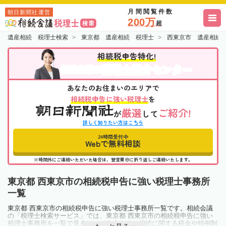
月間閲覧件数
朝日新聞社運営
200万
超
遺産相続 税理士検索
東京都 遺産相続 税理士
西東京市 遺産相続
相続税申告特化!
税理士紹介センター
相続会議の
あなたのお住まいのエリアで
相続税申告に強い税理士
を
厳選
ご紹介!
が
して
詳しく知りたい方はこちら
24時間受付中
Webで無料相談
※時間外にご連絡いただいた場合は、翌営業日に折り返しご連絡いたします。
東京都 西東京市の相続税申告に強い税理士事務所
一覧
東京都 西東京市の相続税申告に強い税理士事務所一覧です。相続会議
の「税理士検索サービス」では、東京都 西東京市の相続税申告に強い
税理士事務所を一覧で見ることが出来ます。相続に関する税金や特例制