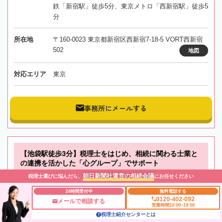
鉄「新宿駅」徒歩5分、東京メトロ「西新宿駅」徒歩5
分
所在地
〒160-0023 東京都新宿区西新宿7-18-5 VORT西新宿
502
地図
対応エリア
東京
事務所にメールする
【池袋駅徒歩3分】税理士をはじめ、相続に関わる士業と
の連携を活かした「心グループ」でサポート
朝日新聞社運営の相続会議
税理士選びに悩んだら、
にお任せください
税理士法人心 池袋税理士事務所
24時間受付中
無料電話する
0120-402-092
メールで相談する
営業時間10:00~19:00
東京都
豊島区
池袋駅
税理士紹介センターとは
初回相談無料