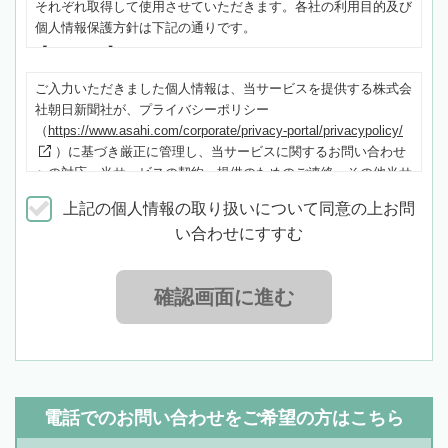
それぞれ取得して使用させていただきます。各社の利用目的及び
個人情報保護方針は下記の通りです。
【Clammpy】
利用目的：当サービスに関するお問い合わせへの対応、当サービ
ご入力いただきました個人情報は、当サービスを提供する株式会
スの契約・提供のためのご連絡、その他当サービス又は
社朝日新聞社が、プライバシーポリシー
Clammpyの商品・サービスに関するご案内
（
https://www.asahi.com/corporate/privacy-portal/privacypolicy/
個人情報保護方針：
https://clamppy.jp/company/#policy/
）に基づき厳正に管理し、当サービスに関するお問い合わせ
【朝日新聞社】
への対応、当サービスの契約・提供のためのご連絡、その他当サ
利用目的：相続会議又はその他の朝日新聞社の商品・サービスに
ービス又は当社の商品・サービスに関するご案内のみに使用させ
関するご案内
上記の個人情報の取り扱いについて同意の上お問
ていただきます。
プライバシーポリシー：
い合わせにすすむ
https://www.asahi.com/corporate/privacy-portal/privacypolicy/
確認画面に進む
電話でのお問い合わせをご希望の方はこちら