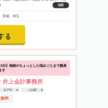
階
地図
、茨城、埼玉
する
13分】相続のちょっとした悩みごとまで親身
ます
 井上会計事務所
松戸市
八柱駅
談無料