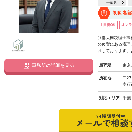
千葉県
初回相
土日祝OK
オンラ
服部大樹税理士事
の位置にある税理
けしております。お
最寄駅
東京
事務所の詳細を見る
所在地
〒27
南行
対応エリア
千葉
24時間受付中
メールで相談