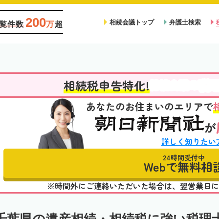
200
相続会議トップ
弁護士検索
覧件数
万
超
税
相続税申告特化!
相続会議の
あなたのお住まいのエリアで
が
詳しく知りたい
24時間受付中
Webで無料相
※時間外にご連絡いただいた場合は、翌営業日に
千葉県の遺産相続・相続税に強い税理士