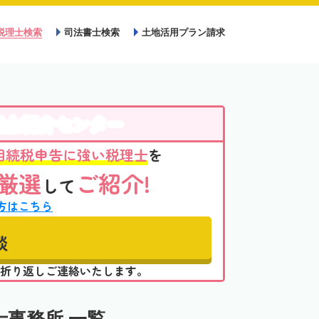
税理士検索
司法書士検索
土地活用プラン請求
理士紹介センター
相続税申告に強い税理士
を
厳選
ご紹介!
して
方はこちら
談
折り返しご連絡いたします。
事務所 一覧