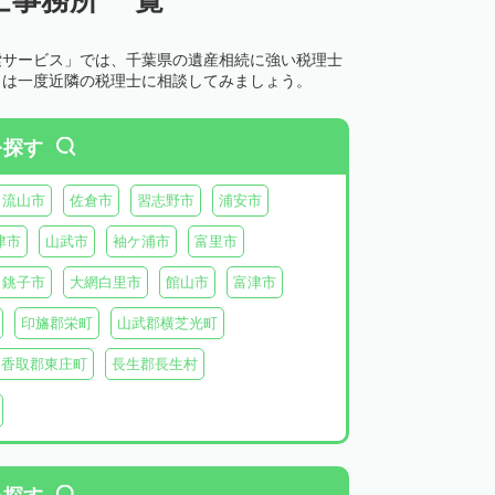
索サービス」では、千葉県の遺産相続に強い税理士
とは一度近隣の税理士に相談してみましょう。
を探す
流山市
佐倉市
習志野市
浦安市
津市
山武市
袖ケ浦市
富里市
銚子市
大網白里市
館山市
富津市
印旛郡栄町
山武郡横芝光町
香取郡東庄町
長生郡長生村
生郡長柄町
夷隅郡大多喜町
夷隅郡御宿町