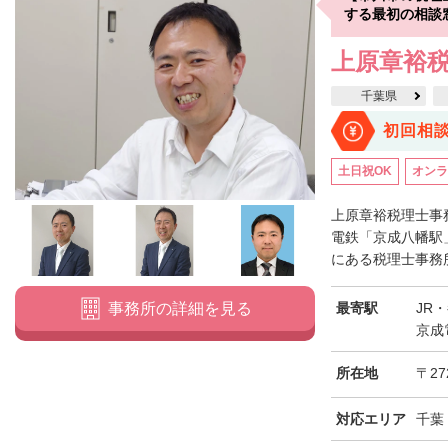
する最初の相談
上原章裕
千葉県
初回相
土日祝OK
オンラ
上原章裕税理士事
電鉄「京成八幡駅
にある税理士事務所
最寄駅
JR
事務所の詳細を見る
京成
所在地
〒27
対応エリア
千葉