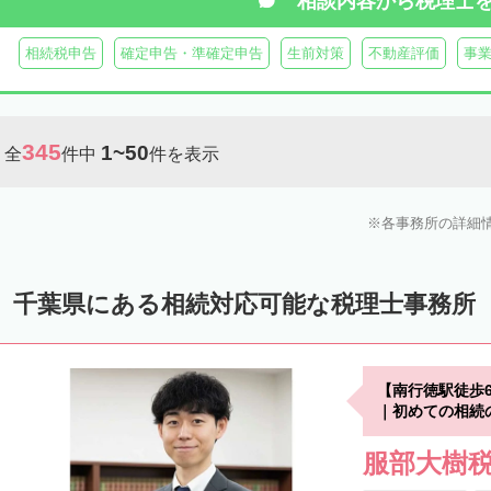
相談内容から
税理士
相続税申告
確定申告・準確定申告
生前対策
不動産評価
事
345
1~50
全
件中
件を表示
各事務所の詳細
千葉県にある相続対応可能な税理士事務所
【南行徳駅徒歩
｜初めての相続
服部大樹