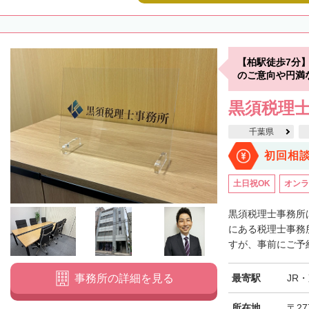
【柏駅徒歩7分
のご意向や円満
黒須税理
千葉県
初回相
土日祝OK
オンラ
黒須税理士事務所
にある税理士事務所
すが、事前にご予約
最寄駅
JR
事務所の詳細を見る
所在地
〒27