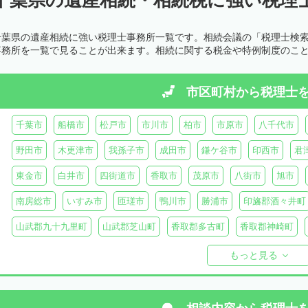
千葉県の遺産相続に強い税理士事務所一覧です。相続会議の「税理士検
事務所を一覧で見ることが出来ます。相続に関する税金や特例制度のこ
市区町村から
税理士
千葉市
船橋市
松戸市
市川市
柏市
市原市
八千代市
野田市
木更津市
我孫子市
成田市
鎌ケ谷市
印西市
君
東金市
白井市
四街道市
香取市
茂原市
八街市
旭市
南房総市
いすみ市
匝瑳市
鴨川市
勝浦市
印旛郡酒々井町
山武郡九十九里町
山武郡芝山町
香取郡多古町
香取郡神崎町
長生郡一宮町
長生郡白子町
長生郡長南町
長生郡睦沢町
長
もっと見る
安房郡鋸南町