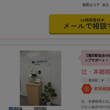
対応エリア
東京
24時間受付中
メールで相談
【蒲田駅徒歩3
ップサポート！
辻・本郷税
東京都
初回相
辻・本郷税理士法
口から徒歩3分の