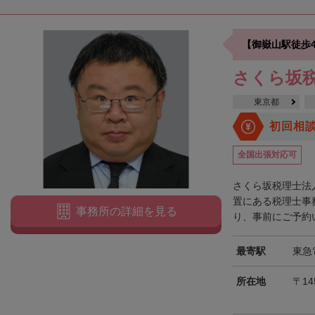
【御嶽山駅徒歩
さくら坂
東京都
初回相
全国出張対応可
さくら坂税理士法
置にある税理士事
事務所の詳細を見る
り、事前にご予約い
最寄駅
東急
所在地
〒14