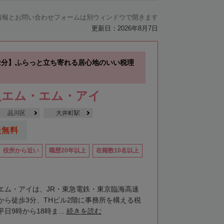
情報とお問い合わせフォームは別ウィンドウで開きます
更新日：2026年8月7日
2分】ふらっと立ち寄れる居心地のいい税理
人エム・エム・アイ
品川区
大井町駅
談無料
役所から近い
職歴20年以上
在籍数10名以上
エム・アイは、JR・東急電鉄・東京臨海高速
から徒歩3分、THビル2階に事務所を構える税
日9時から18時ま...
続きを読む