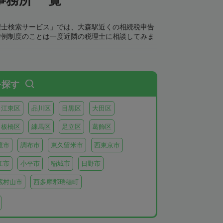
理士検索サービス」では、大森駅近くの相続税申告
特例制度のことは一度近隣の税理士に相談してみま
を探す
江東区
品川区
目黒区
大田区
板橋区
練馬区
足立区
葛飾区
鷹市
調布市
東久留米市
西東京市
江市
小平市
稲城市
日野市
蔵村山市
西多摩郡瑞穂町
利島
新島
式根島
神津島
三宅島