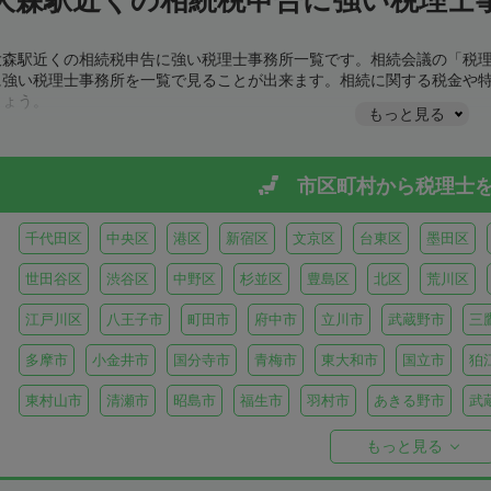
大森駅近くの相続税申告に強い税理士事務所一覧です。相続会議の「税
に強い税理士事務所を一覧で見ることが出来ます。相続に関する税金や
しょう。
もっと見る
市区町村から
税理士
千代田区
中央区
港区
新宿区
文京区
台東区
墨田区
世田谷区
渋谷区
中野区
杉並区
豊島区
北区
荒川区
江戸川区
八王子市
町田市
府中市
立川市
武蔵野市
三
多摩市
小金井市
国分寺市
青梅市
東大和市
国立市
狛
東村山市
清瀬市
昭島市
福生市
羽村市
あきる野市
武
西多摩郡日の出町
西多摩郡奥多摩町
西多摩郡檜原村
伊豆大島
もっと見る
御蔵島
八丈島
青ヶ島
小笠原村