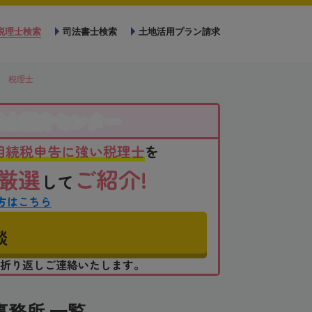
税理士検索
司法書士検索
土地活用プラン請求
 税理士
理士紹介センター
相続税申告に強い税理士
を
厳選
ご紹介!
して
方はこちら
談
折り返しご連絡いたします。
務所 一覧