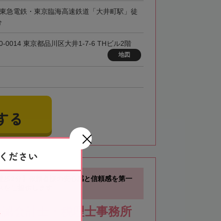
・東急電鉄・東京臨海高速鉄道「大井町駅」徒
分
0-0014 東京都品川区大井1-7-6 THビル2階
地図
する
ください
徒歩2分】依頼者様の安心感と信頼感を第一
スをご提供します
公認会計士・税理士事務所