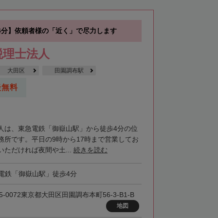
4分】依頼者様の「近く」で尽力します
税理士法人
大田区
田園調布駅
談無料
人は、東急電鉄「御嶽山駅」から徒歩4分の位
務所です。平日の9時から17時まで営業してお
ただければ夜間や土...
続きを読む
電鉄「御嶽山駅」徒歩4分
5-0072東京都大田区田園調布本町56-3-B1-B
地図