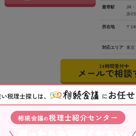
最寄駅
JR
歩2
所在地
〒14
対応エリア
東京
24時間受付中
メールで相談
お任せ
強い税理士探しは、
に
【雪が谷大塚駅
税理士紹介センター
に考えてサービ
相続会議
の
菅沼修司
迷ったらお電話ください!