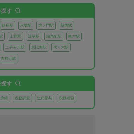
を探す
銀座駅
京橋駅
虎ノ門駅
新橋駅
駅
上野駅
浅草駅
錦糸町駅
亀戸駅
二子玉川駅
恵比寿駅
代々木駅
吉祥寺駅
を探す
業承継
税務調査
生前贈与
税務相談