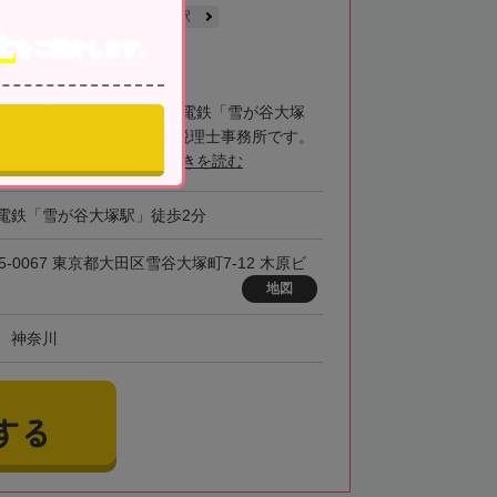
大田区
田園調布駅
士
をご紹介します。
談無料
士・税理士事務所は、東急電鉄「雪が谷大塚
の位置にある公認会計士・税理士事務所です。
18時まで営業してお...
続きを読む
電鉄「雪が谷大塚駅」徒歩2分
5-0067 東京都大田区雪谷大塚町7-12 木原ビ
地図
、神奈川
する