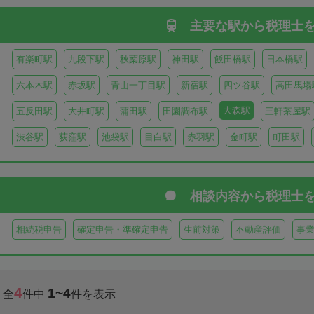
主要な駅から
税理士
有楽町駅
九段下駅
秋葉原駅
神田駅
飯田橋駅
日本橋駅
六本木駅
赤坂駅
青山一丁目駅
新宿駅
四ツ谷駅
高田馬場
大森駅
五反田駅
大井町駅
蒲田駅
田園調布駅
三軒茶屋駅
渋谷駅
荻窪駅
池袋駅
目白駅
赤羽駅
金町駅
町田駅
相談内容から
税理士
相続税申告
確定申告・準確定申告
生前対策
不動産評価
事
4
1~4
全
件中
件を表示