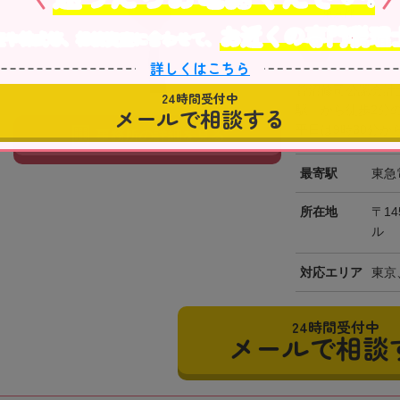
東京都
お近くの専門税理
産や株式等、相続資産に合わせて、
初回相
詳しくはこちら
菅沼修司公認会計
24時間受付中
駅」から徒歩2分
メールで相談する
平日は9時30分から
事務所の詳細を見る
最寄駅
東急
所在地
〒14
ル
対応エリア
東京
24時間受付中
メールで相談