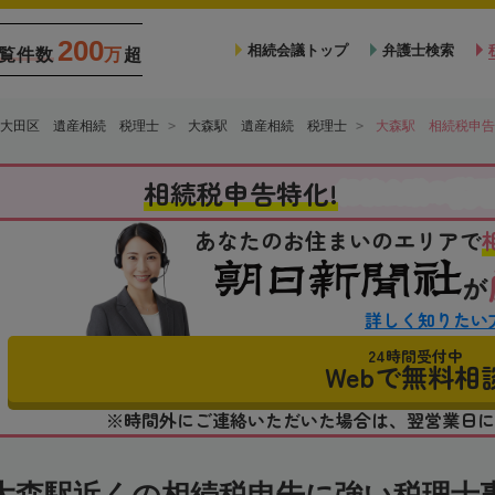
200
相続会議トップ
弁護士検索
覧件数
万
超
大田区 遺産相続 税理士
大森駅 遺産相続 税理士
大森駅 相続税申告
税
相続税申告特化!
相続会議の
あなたのお住まいのエリアで
が
詳しく知りたい
24時間受付中
Webで無料相
※時間外にご連絡いただいた場合は、翌営業日に
大森駅近くの相続税申告に強い税理士事