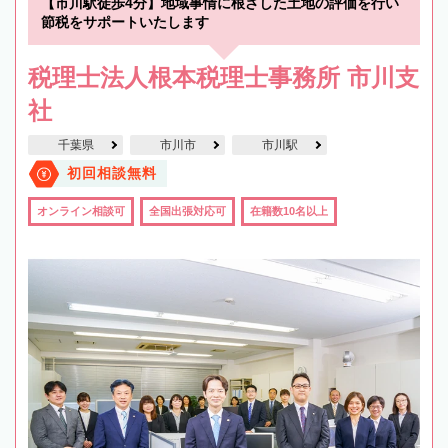
【市川駅徒歩4分】地域事情に根ざした土地の評価を行い
節税をサポートいたします
税理士法人根本税理士事務所 市川支
社
千葉県
市川市
市川駅
初回相談無料
オンライン相談可
全国出張対応可
在籍数10名以上