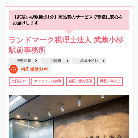
【武蔵小杉駅徒歩1分】高品質のサービスで皆様に安心を
お届けします
ランドマーク税理士法人 武蔵小杉
駅前事務所
神奈川県
川崎市
武蔵小杉駅
初回相談無料
土日祝OK
オンライン相談可
全国出張対応可
職歴20年以上