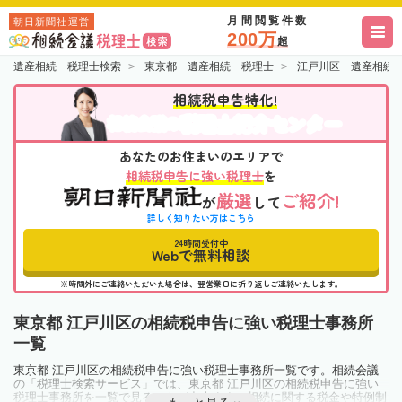
月間閲覧件数
朝日新聞社運営
200万
超
遺産相続 税理士検索
東京都 遺産相続 税理士
江戸川区 遺産相続
相続税申告特化!
税理士紹介センター
相続会議の
あなたのお住まいのエリアで
相続税申告に強い税理士
を
厳選
ご紹介!
が
して
詳しく知りたい方はこちら
24時間受付中
Webで無料相談
※時間外にご連絡いただいた場合は、翌営業日に折り返しご連絡いたします。
東京都 江戸川区の相続税申告に強い税理士事務所
一覧
東京都 江戸川区の相続税申告に強い税理士事務所一覧です。相続会議
の「税理士検索サービス」では、東京都 江戸川区の相続税申告に強い
税理士事務所を一覧で見ることが出来ます。相続に関する税金や特例制