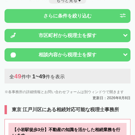
もっと見る
度のことは一度近隣の税理士に相談してみましょう。
さらに条件を絞り込む
市区町村から
税理士を探す
相談内容から
税理士を探す
49
1~49
全
件中
件を表示
各事務所の詳細情報とお問い合わせフォームは別ウィンドウで開きます
更新日：2026年8月8日
東京 江戸川区にある相続対応可能な税理士事務所
【小岩駅徒歩3分】不動産の知識を活かした相続業務を行