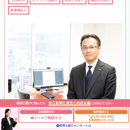
土日祝OK
オンライン相談可
役所から近い
職歴20年以上
駐車場あり
朝日新聞社運営の相続会議
税理士選びに悩んだら、
にお任せください
24時間受付中
無料電話する
0120-402-092
メールで相談する
営業時間10:00~19:00
税理士紹介センターとは