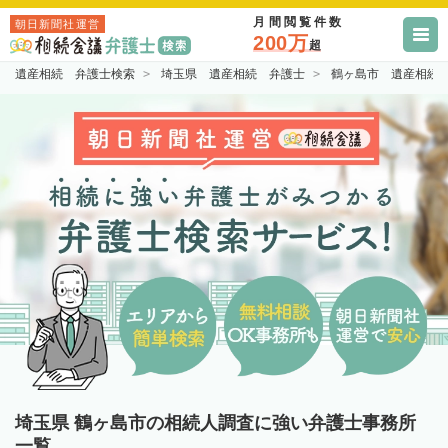
月間閲覧件数
朝日新聞社運営
200万
超
遺産相続 弁護士検索
埼玉県 遺産相続 弁護士
鶴ヶ島市 遺産相続
埼玉県 鶴ヶ島市の相続人調査に強い弁護士事務所
一覧