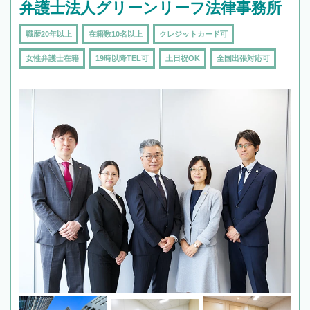
弁護士法人グリーンリーフ法律事務所
職歴20年以上
在籍数10名以上
クレジットカード可
女性弁護士在籍
19時以降TEL可
土日祝OK
全国出張対応可