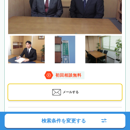
初回相談無料
メールする
最寄駅
西武鉄道「所沢駅」徒歩2分
検索条件を変更する
所在地
〒359-0037 埼玉県所沢市くすのき台１-12-20 第六西