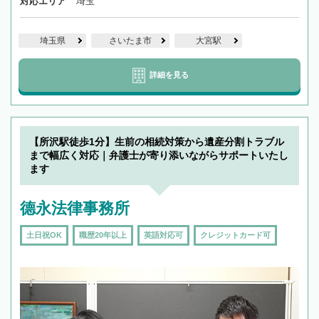
対応エリア
埼玉
埼玉県
さいたま市
大宮駅
詳細を見る
【所沢駅徒歩1分】生前の相続対策から遺産分割トラブル
まで幅広く対応｜弁護士が寄り添いながらサポートいたし
ます
德永法律事務所
土日祝OK
職歴20年以上
英語対応可
クレジットカード可