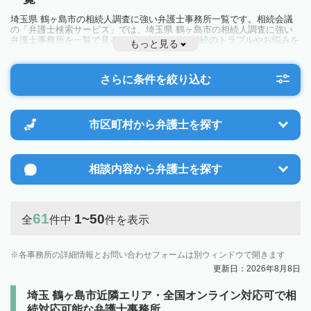
埼玉県 鶴ヶ島市の相続人調査に強い弁護士事務所一覧です。相続会議
の「弁護士検索サービス」では、埼玉県 鶴ヶ島市の相続人調査に強い
弁護士事務所を一覧で見ることが出来ます。相続のトラブルやお悩みを
もっと見る
抱えている方は一度近隣の弁護士に相談してみましょう。
さらに条件を絞り込む
市区町村から
弁護士を探す
相談内容から
弁護士を探す
61
1~50
全
件中
件を表示
各事務所の詳細情報とお問い合わせフォームは別ウィンドウで開きます
更新日：2026年8月8日
埼玉 鶴ヶ島市近隣エリア・全国オンライン対応可で相
続対応可能な弁護士事務所