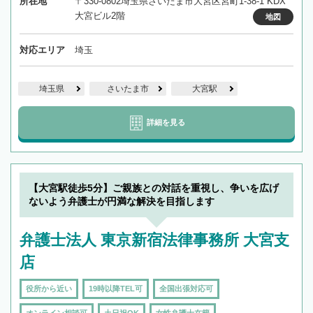
所在地
〒330-0802埼玉県さいたま市大宮区宮町1-38-1 KDX
大宮ビル2階
地図
対応エリア
埼玉
埼玉県
さいたま市
大宮駅
詳細を見る
【大宮駅徒歩5分】ご親族との対話を重視し、争いを広げ
ないよう弁護士が円満な解決を目指します
弁護士法人 東京新宿法律事務所 大宮支
店
役所から近い
19時以降TEL可
全国出張対応可
オンライン相談可
土日祝OK
女性弁護士在籍