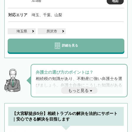
ル3階
地図
対応エリア
埼玉、千葉、山梨
埼玉県
所沢市
詳細を見る
弁護士の選び方のポイントは？
相続税の知識があり、不動産に強い弁護士を選
びましょう。弁護士自身にこうした知識がある
もっと見る
と他士業との連携もスムーズに進み、トラブル
解決のみならず相続をトータルで任せることが
できます。また、相続は感情がからむ分野なの
でフィーリングも重要です。実際に電話や面談
【大宮駅徒歩5分】相続トラブルの解決を法的にサポート
で複数の弁護士と会話をしてウマが合う方に依
｜安心できる解決を目指します
頼をするのがおすすめです。