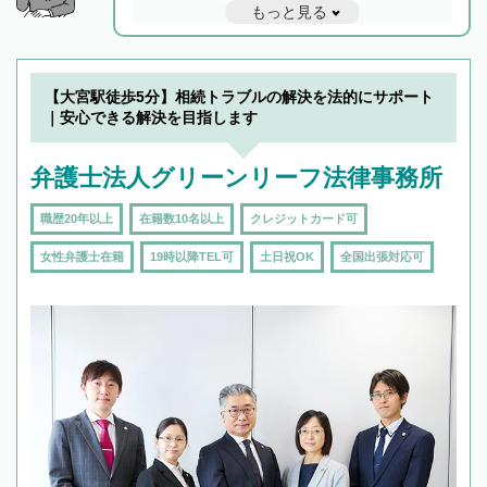
もっと見る
と他士業との連携もスムーズに進み、トラブル
解決のみならず相続をトータルで任せることが
できます。また、相続は感情がからむ分野なの
でフィーリングも重要です。実際に電話や面談
【大宮駅徒歩5分】相続トラブルの解決を法的にサポート
で複数の弁護士と会話をしてウマが合う方に依
｜安心できる解決を目指します
頼をするのがおすすめです。
弁護士法人グリーンリーフ法律事務所
職歴20年以上
在籍数10名以上
クレジットカード可
女性弁護士在籍
19時以降TEL可
土日祝OK
全国出張対応可