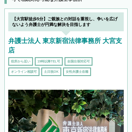
【大宮駅徒歩5分】ご親族との対話を重視し、争いを広げ
ないよう弁護士が円満な解決を目指します
弁護士法人 東京新宿法律事務所 大宮支
店
役所から近い
19時以降TEL可
全国出張対応可
オンライン相談可
土日祝OK
女性弁護士在籍