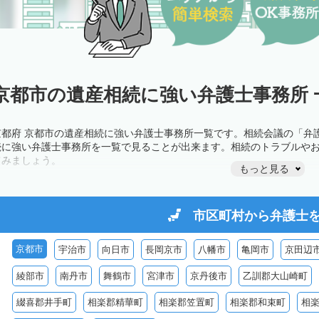
京都市の遺産相続に強い弁護士事務所 
京都府 京都市の遺産相続に強い弁護士事務所一覧です。相続会議の「弁
続に強い弁護士事務所を一覧で見ることが出来ます。相続のトラブルや
てみましょう。
もっと見る
市区町村から
弁護士
京都市
宇治市
向日市
長岡京市
八幡市
亀岡市
京田辺
綾部市
南丹市
舞鶴市
宮津市
京丹後市
乙訓郡大山崎町
綴喜郡井手町
相楽郡精華町
相楽郡笠置町
相楽郡和束町
相