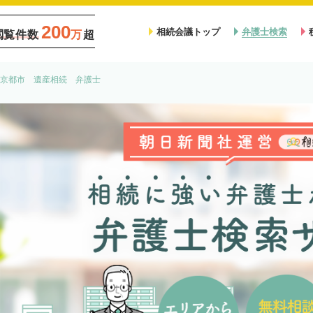
200
相続会議トップ
弁護士検索
閲覧件数
万
超
京都市 遺産相続 弁護士