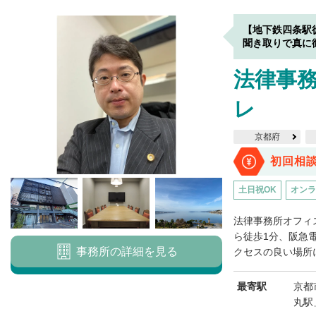
【地下鉄四条駅
聞き取りで真に
法律事
レ
京都府
初回相
土日祝OK
オンラ
法律事務所オフィ
ら徒歩1分、阪急
事務所の詳細を見る
クセスの良い場所に
最寄駅
京都
丸駅