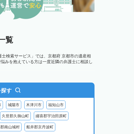
一覧
護士検索サービス」では、京都府 京都市の遺産相
お悩みを抱えている方は一度近隣の弁護士に相談し
を探す
市
城陽市
木津川市
福知山市
久世郡久御山町
綴喜郡宇治田原町
楽郡南山城村
船井郡京丹波町