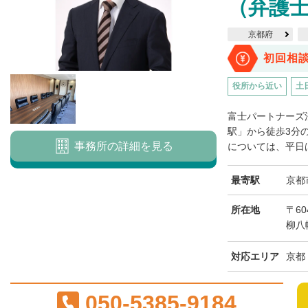
（弁護士
京都府
初回相
役所から近い
土
富士パートナーズ
駅」から徒歩3分
事務所の詳細を見る
については、平日は
最寄駅
京都
所在地
〒6
柳八
対応エリア
京都
050-5385-9184