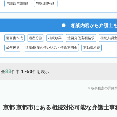
与謝郡与謝野町
与謝郡伊根町
相談内容から
弁護士
遺言書作成
遺産分割
相続放棄
遺留分侵害額請求
相続人調
成年後見
遺産/財産の使い込み・使途不明金
不動産相続
83
1~50
全
件中
件を表示
各事務所の詳細
京都 京都市にある相続対応可能な弁護士事