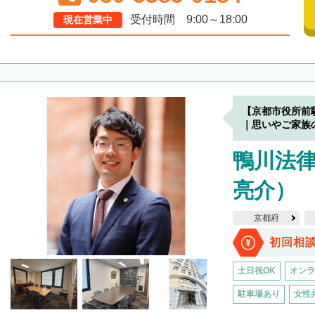
受付時間 9:00～18:00
現在営業中
【京都市役所前
｜思いやご家族
鴨川法律
亮介）
京都府
初回相
土日祝OK
オンラ
駐車場あり
女性