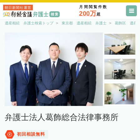
月間閲覧件数
朝日新聞社運営
200万
超
遺産相続 弁護士検索トップ
東京都 遺産相続 弁護士
葛飾区 遺産
弁護士法人葛飾総合法律事務所
初回相談無料