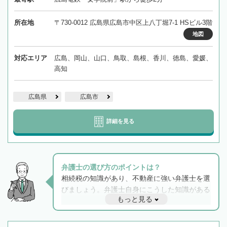
所在地
〒730-0012 広島県広島市中区上八丁堀7-1 HSビル3階
地図
対応エリア
広島、岡山、山口、鳥取、島根、香川、徳島、愛媛、
高知
広島県
広島市
詳細を見る
弁護士の選び方のポイントは？
相続税の知識があり、不動産に強い弁護士を選
びましょう。弁護士自身にこうした知識がある
もっと見る
と他士業との連携もスムーズに進み、トラブル
解決のみならず相続をトータルで任せることが
できます。また、相続は感情がからむ分野なの