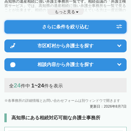
高知県の遺産相続に強い弁護士事務所一覧です。相続会議の「弁護士検
索サービス」では、高知県の遺産相続に強い弁護士事務所を一覧で見る
ことが出来ます。相続のトラブルやお悩みを抱えている方は一度近隣の
もっと見る
弁護士に相談してみましょう。
さらに条件を絞り込む
市区町村から
弁護士を探す
相談内容から
弁護士を探す
24
1~24
全
件中
件を表示
各事務所の詳細情報とお問い合わせフォームは別ウィンドウで開きます
更新日：2026年8月7日
高知県にある相続対応可能な弁護士事務所