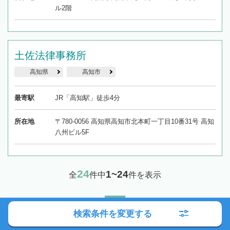
ル2階
土佐法律事務所
高知県
高知市
最寄駅
JR「高知駅」徒歩4分
所在地
〒780-0056 高知県高知市北本町一丁目10番31号 高知
八州ビル5F
24
1~24
全
件中
件を表示
1
検索条件を変更する