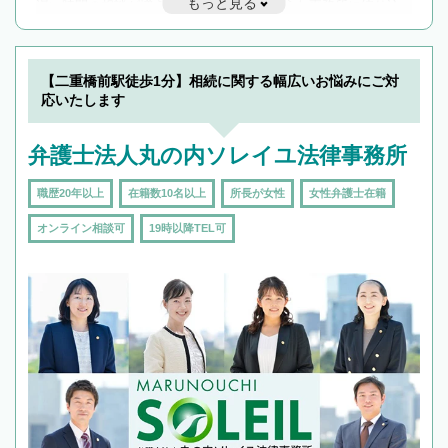
もっと見る
遅い時間の相談が増えそうな場合はそのような事務所に絞り込
んで検索してみましょう。
19時以降TEL可の条件
を加えて再検索
【二重橋前駅徒歩1分】相続に関する幅広いお悩みにご対
応いたします
弁護士法人丸の内ソレイユ法律事務所
職歴20年以上
在籍数10名以上
所長が女性
女性弁護士在籍
オンライン相談可
19時以降TEL可