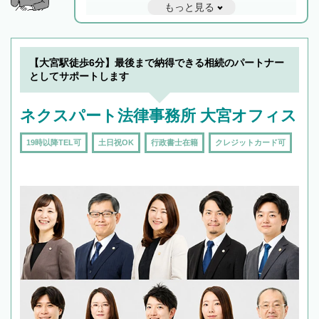
もっと見る
と他士業との連携もスムーズに進み、トラブル
解決のみならず相続をトータルで任せることが
できます。また、相続は感情がからむ分野なの
でフィーリングも重要です。実際に電話や面談
【大宮駅徒歩6分】最後まで納得できる相続のパートナー
で複数の弁護士と会話をしてウマが合う方に依
としてサポートします
頼をするのがおすすめです。
ネクスパート法律事務所 大宮オフィス
19時以降TEL可
土日祝OK
行政書士在籍
クレジットカード可