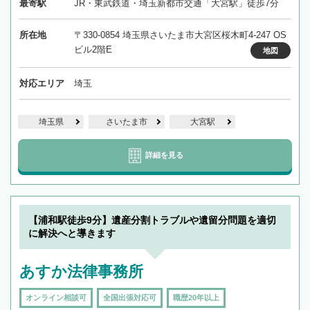
最寄駅
JR・東武鉄道・埼玉新都市交通「大宮駅」徒歩7分
所在地
〒330-0854 埼玉県さいたま市大宮区桜木町4-247 OS
ビル2階E
地図
対応エリア
埼玉
埼玉県
さいたま市
大宮駅
詳細を見る
【浦和駅徒歩9分】遺産分割トラブルや遺留分問題を適切
に解決へと導きます
あすか法律事務所
オンライン相談可
全国出張対応可
職歴20年以上