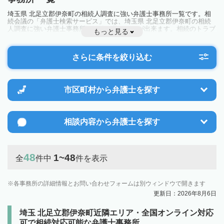
埼玉県 北足立郡伊奈町の相続人調査に強い弁護士事務所一覧です。相
続会議の「弁護士検索サービス」では、埼玉県 北足立郡伊奈町の相続
人調査に強い弁護士事務所を一覧で見ることが出来ます。相続のトラブ
もっと見る
ルやお悩みを抱えている方は一度近隣の弁護士に相談してみましょう。
さらに条件を絞り込む
市区町村から
弁護士を探す
相談内容から
弁護士を探す
48
1~48
全
件中
件を表示
各事務所の詳細情報とお問い合わせフォームは別ウィンドウで開きます
更新日：2026年8月6日
埼玉 北足立郡伊奈町近隣エリア・全国オンライン対応
可で相続対応可能な弁護士事務所