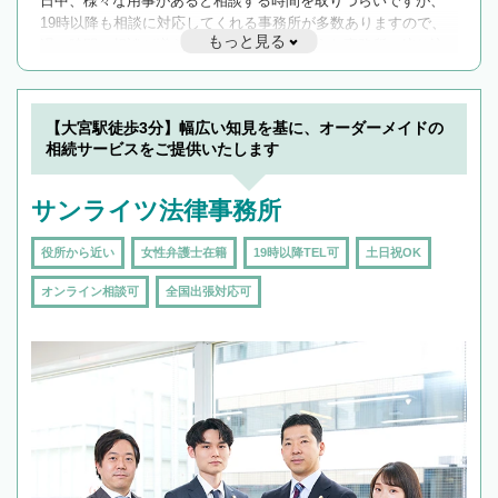
日中、様々な用事があると相談する時間を取りづらいですが、
19時以降も相談に対応してくれる事務所が多数ありますので、
もっと見る
遅い時間の相談が増えそうな場合はそのような事務所に絞り込
んで検索してみましょう。
19時以降TEL可の条件
を加えて再検索
【大宮駅徒歩3分】幅広い知見を基に、オーダーメイドの
相続サービスをご提供いたします
サンライツ法律事務所
役所から近い
女性弁護士在籍
19時以降TEL可
土日祝OK
オンライン相談可
全国出張対応可