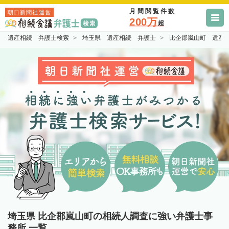
月間閲覧件数
朝日新聞社運営
200万
超
遺産相続 弁護士検索
埼玉県 遺産相続 弁護士
比企郡嵐山町 遺産
埼玉県 比企郡嵐山町の相続人調査に強い弁護士事
務所 一覧