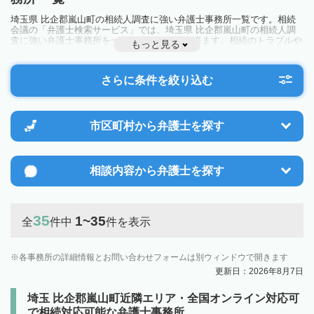
埼玉県 比企郡嵐山町の相続人調査に強い弁護士事務所一覧です。相続
会議の「弁護士検索サービス」では、埼玉県 比企郡嵐山町の相続人調
査に強い弁護士事務所を一覧で見ることが出来ます。相続のトラブルや
もっと見る
お悩みを抱えている方は一度近隣の弁護士に相談してみましょう。
さらに条件を絞り込む
市区町村から
弁護士を探す
相談内容から
弁護士を探す
35
1~35
全
件中
件を表示
各事務所の詳細情報とお問い合わせフォームは別ウィンドウで開きます
更新日：2026年8月7日
埼玉 比企郡嵐山町近隣エリア・全国オンライン対応可
で相続対応可能な弁護士事務所