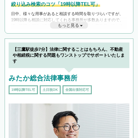
絞り込み検索のコツ「19時以降TEL可」
日中、様々な用事があると相談する時間を取りづらいですが、
19時以降も相談に対応してくれる事務所が多数ありますので、
もっと見る
遅い時間の相談が増えそうな場合はそのような事務所に絞り込
んで検索してみましょう。
19時以降TEL可の条件
を加えて再検索
【三鷹駅徒歩7分】法律に関することはもちろん、不動産
や相続税に関する問題もワンストップでサポートいたしま
す
みたか総合法律事務所
19時以降TEL可
土日祝OK
全国出張対応可