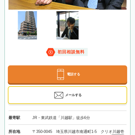
初回相談無料
電話する
メールする
最寄駅
JR・東武鉄道「川越駅」徒歩6分
所在地
〒350-0045 埼玉県川越市南通町1-5 クリオ川越壱