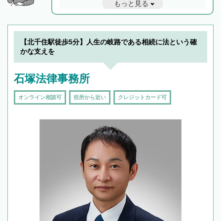
もっと見る
と他士業との連携もスムーズに進み、トラブル
解決のみならず相続をトータルで任せることが
できます。また、相続は感情がからむ分野なの
でフィーリングも重要です。実際に電話や面談
【北千住駅徒歩5分】人生の岐路である相続に法という確
で複数の弁護士と会話をしてウマが合う方に依
かな支えを
頼をするのがおすすめです。
石塚法律事務所
オンライン相談可
役所から近い
クレジットカード可