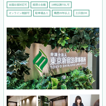
全国出張対応可
税理士在籍
19時以降TEL可
オンライン相談可
駐車場あり
職歴20年以上
土日祝OK