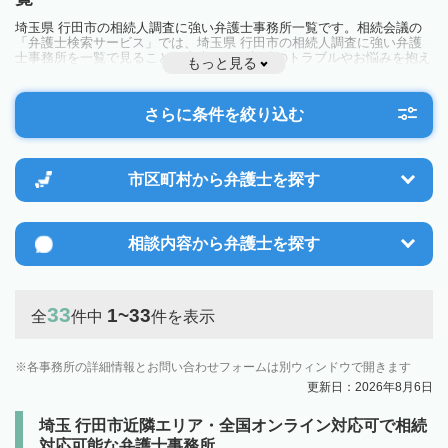
埼玉県 行田市の相続人調査に強い弁護士事務所一覧です。相続会議の
「弁護士検索サービス」では、埼玉県 行田市の相続人調査に強い弁護
士事務所を一覧で見ることが出来ます。相続のトラブルやお悩みを抱え
もっと見る
ている方は一度近隣の弁護士に相談してみましょう。
さらに条件を絞り込む
市区町村から
弁護士を探す
相談内容から
弁護士を探す
33
1~33
全
件中
件を表示
各事務所の詳細情報とお問い合わせフォームは別ウィンドウで開きます
更新日：2026年8月6日
埼玉 行田市近隣エリア・全国オンライン対応可で相続
対応可能な弁護士事務所