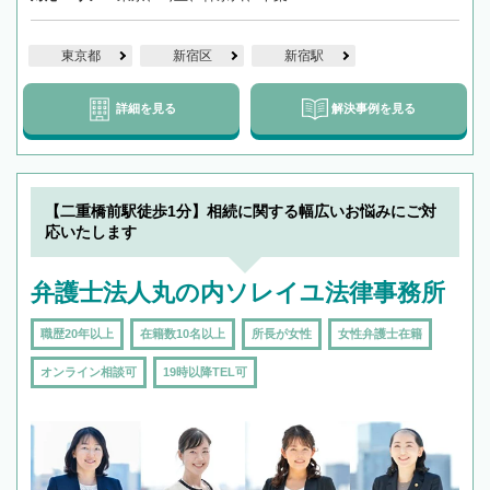
東京都
新宿区
新宿駅
詳細を見る
解決事例を見る
【二重橋前駅徒歩1分】相続に関する幅広いお悩みにご対
応いたします
弁護士法人丸の内ソレイユ法律事務所
職歴20年以上
在籍数10名以上
所長が女性
女性弁護士在籍
オンライン相談可
19時以降TEL可