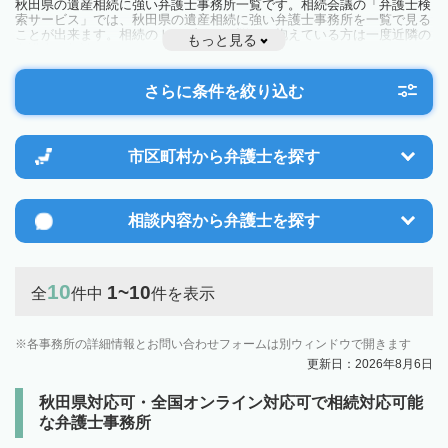
秋田県の遺産相続に強い弁護士事務所一覧です。相続会議の「弁護士検
索サービス」では、秋田県の遺産相続に強い弁護士事務所を一覧で見る
ことが出来ます。相続のトラブルやお悩みを抱えている方は一度近隣の
もっと見る
弁護士に相談してみましょう。
さらに条件を絞り込む
市区町村から
弁護士を探す
相談内容から
弁護士を探す
10
1~10
全
件中
件を表示
各事務所の詳細情報とお問い合わせフォームは別ウィンドウで開きます
更新日：2026年8月6日
秋田県対応可・全国オンライン対応可で相続対応可能
な弁護士事務所