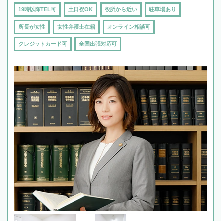
19時以降TEL可
土日祝OK
役所から近い
駐車場あり
所長が女性
女性弁護士在籍
オンライン相談可
クレジットカード可
全国出張対応可