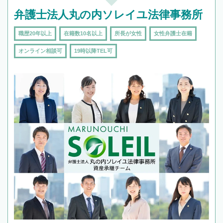
弁護士法人丸の内ソレイユ法律事務所
職歴20年以上
在籍数10名以上
所長が女性
女性弁護士在籍
オンライン相談可
19時以降TEL可