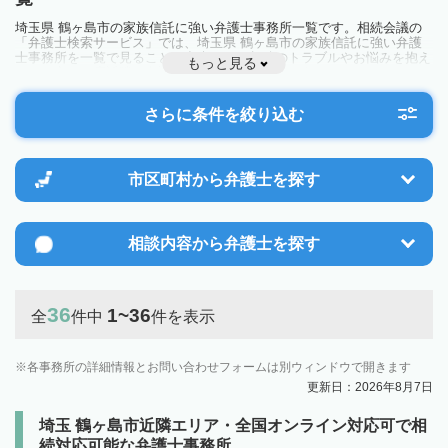
埼玉県 鶴ヶ島市の家族信託に強い弁護士事務所一覧です。相続会議の
「弁護士検索サービス」では、埼玉県 鶴ヶ島市の家族信託に強い弁護
士事務所を一覧で見ることが出来ます。相続のトラブルやお悩みを抱え
もっと見る
ている方は一度近隣の弁護士に相談してみましょう。
さらに条件を絞り込む
市区町村から
弁護士を探す
相談内容から
弁護士を探す
36
1~36
全
件中
件を表示
各事務所の詳細情報とお問い合わせフォームは別ウィンドウで開きます
更新日：2026年8月7日
埼玉 鶴ヶ島市近隣エリア・全国オンライン対応可で相
続対応可能な弁護士事務所