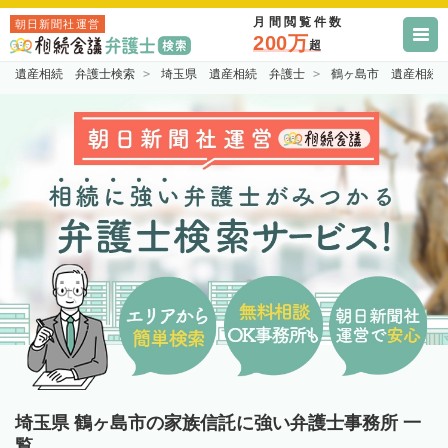
月間閲覧件数
朝日新聞社運営
200万
超
遺産相続 弁護士検索
埼玉県 遺産相続 弁護士
鶴ヶ島市 遺産相続
埼玉県 鶴ヶ島市の家族信託に強い弁護士事務所 一
覧