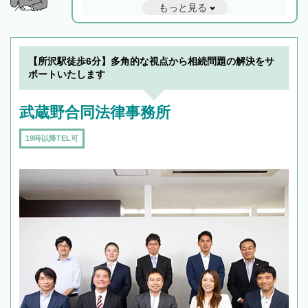
もっと見る
と他士業との連携もスムーズに進み、トラブル
解決のみならず相続をトータルで任せることが
できます。また、相続は感情がからむ分野なの
でフィーリングも重要です。実際に電話や面談
【所沢駅徒歩6分】多角的な視点から相続問題の解決をサ
で複数の弁護士と会話をしてウマが合う方に依
ポートいたします
頼をするのがおすすめです。
武蔵野合同法律事務所
19時以降TEL可