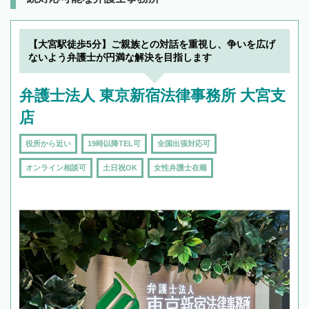
【大宮駅徒歩5分】ご親族との対話を重視し、争いを広げ
ないよう弁護士が円満な解決を目指します
弁護士法人 東京新宿法律事務所 大宮支
店
役所から近い
19時以降TEL可
全国出張対応可
オンライン相談可
土日祝OK
女性弁護士在籍