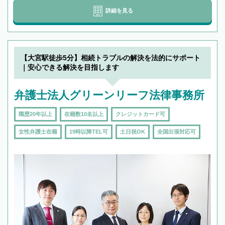
詳細を見る
【大宮駅徒歩5分】相続トラブルの解決を法的にサポート
｜安心できる解決を目指します
弁護士法人グリーンリーフ法律事務所
職歴20年以上
在籍数10名以上
クレジットカード可
女性弁護士在籍
19時以降TEL可
土日祝OK
全国出張対応可