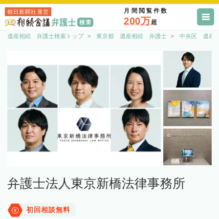
月間閲覧件数
朝日新聞社運営
200万
超
遺産相続 弁護士検索トップ
東京都 遺産相続 弁護士
中央区 遺産
弁護士法人東京新橋法律事務所
初回相談無料