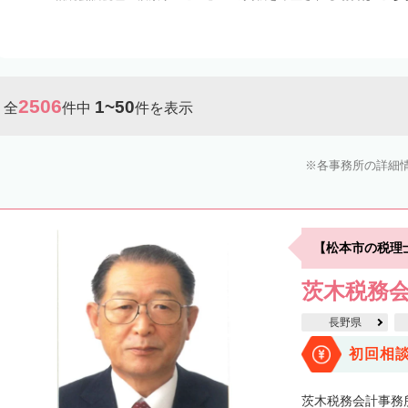
2506
1~50
全
件中
件を表示
各事務所の詳細
【松本市の税理
茨木税務
長野県
初回相
茨木税務会計事務