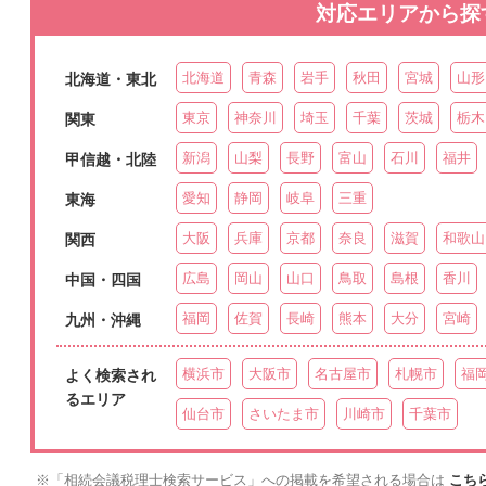
対応エリアから探
北海道
青森
岩手
秋田
宮城
山形
北海道・東北
東京
神奈川
埼玉
千葉
茨城
栃木
関東
新潟
山梨
長野
富山
石川
福井
甲信越・北陸
愛知
静岡
岐阜
三重
東海
大阪
兵庫
京都
奈良
滋賀
和歌山
関西
広島
岡山
山口
鳥取
島根
香川
中国・四国
福岡
佐賀
長崎
熊本
大分
宮崎
九州・沖縄
横浜市
大阪市
名古屋市
札幌市
福
よく検索され
るエリア
仙台市
さいたま市
川崎市
千葉市
「相続会議税理士検索サービス」への掲載を希望される場合は
こち