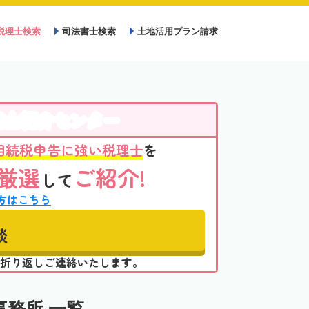
税理士検索
司法書士検索
土地活用プラン請求
理士紹介センター
相続税申告に強い税理士
を
厳選
ご紹介!
して
方はこちら
談
折り返しご連絡いたします。
務所 一覧