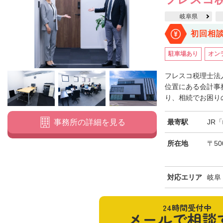
岐阜県
初回相
駐車場あり
オン
フレスコ税理士法
位置にある会計事
り、相続でお困りの
最寄駅
JR
事務所の詳細を見る
所在地
〒5
対応エリア
岐阜
24時間受付中
メールで相談