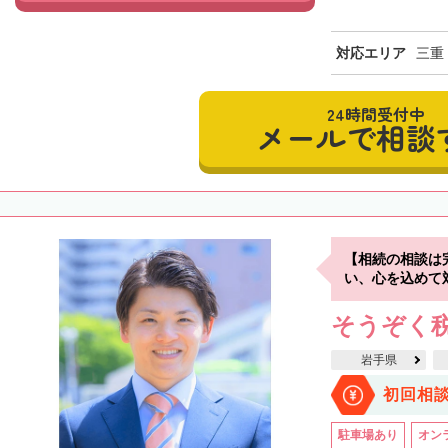
対応エリア
三重
24時間受付中
メールで相談
【相続の相談は
い、心を込めて
そうぞく税
岩手県
初回相
駐車場あり
オン