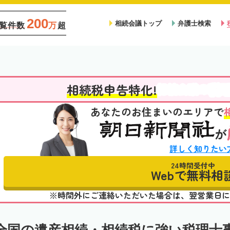
200
相続会議トップ
弁護士検索
覧件数
万
超
税
相続税申告特化!
相続会議の
あなたのお住まいのエリアで
が
詳しく知りたい
24時間受付中
Webで無料相
※時間外にご連絡いただいた場合は、翌営業日に
全国の遺産相続・相続税に強い税理士事