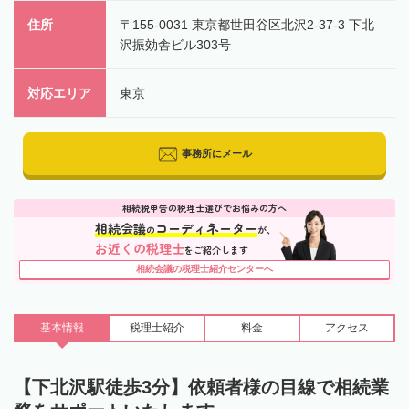
住所
〒155-0031 東京都世田谷区北沢2-37-3 下北
沢振効舎ビル303号
対応エリア
東京
事務所にメール
相続税申告の税理士選びでお悩みの方へ
相続会議
コーディネーター
の
が、
お近くの税理士
をご紹介します
相続会議の税理士紹介センターへ
基本情報
税理士
紹介
料金
アクセス
【下北沢駅徒歩3分】依頼者様の目線で相続業