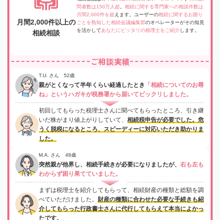
問者数は150万人超
。
相続に関する専門家への相談件数は
月間2,000件を超
えます。ユーザーの
相続に関するお困り
月間2,000件以上の
ごとを熟知した相続会議編集部
のオペレーターがその知見
を活かして
あなたにピッタリの税理士をご紹介
します。
相続相談
ご相談実績
T.U. さん 52歳
親がとくなって半年くらい経過したとき
「相続についてのお尋
ね」というハガキが税務署から届いてビックリしました。
初回してもらった税理士さんに聞べてもらったところ、引き継
いだ株がまり値上がりしていて、
相続税申告が必要でした。危
うく脱税になるところ、スピーディーに対応いただき助かりま
した。
M.A. さん 48歳
突然親が他界し、相続手続きが必要になりましたが、
右も左も
わからず困り果てていました。
まずは税理士を紹介してもらって、相続財産の種類と総額を調
べていただけました。
財産の種類に合わせた必要な手続きも紹
介してもらった行政書士さんに代行してもらえて本当によかっ
たです。