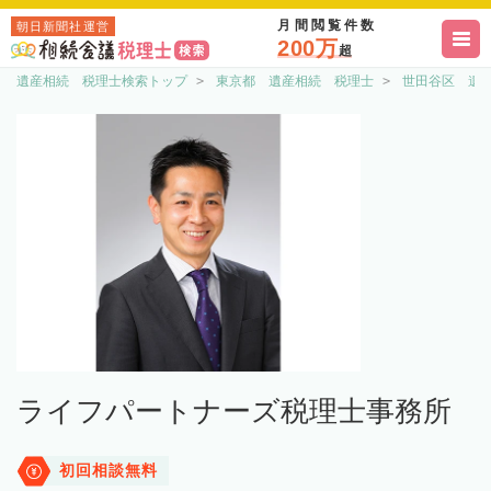
月間閲覧件数
朝日新聞社運営
200万
超
遺産相続 税理士検索トップ
東京都 遺産相続 税理士
世田谷区 遺
ライフパートナーズ税理士事務所
初回相談無料