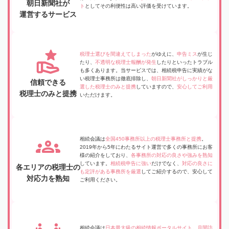
朝日新聞社が
ト
としてその利便性は高い評価を受けています。
運営するサービス
税理士選びを間違えてしまった
がゆえに、
申告ミス
が生じ
たり、
不透明な税理士報酬が発生
したりといったトラブル
も多くあります。当サービスでは、相続税申告に実績がな
い税理士事務所は徹底排除し、
朝日新聞社がしっかりと厳
信頼できる
選した税理士のみと提携
していますので、
安心してご利用
税理士のみと提携
いただけます。
相続会議は
全国450事務所以上の税理士事務所と提携
。
2019年から5年にわたるサイト運営で多くの事務所にお客
様の紹介をしており、
各事務所の対応の良さや強みを熟知
しています。
相続税申告に強い
だけでなく、
対応の良さに
各エリアの税理士の
も定評がある事務所を厳選
してご紹介するので、安心して
対応力を熟知
ご利用ください。
相続会議は
日本最大級の相続情報ポータルサイト
。
月間訪