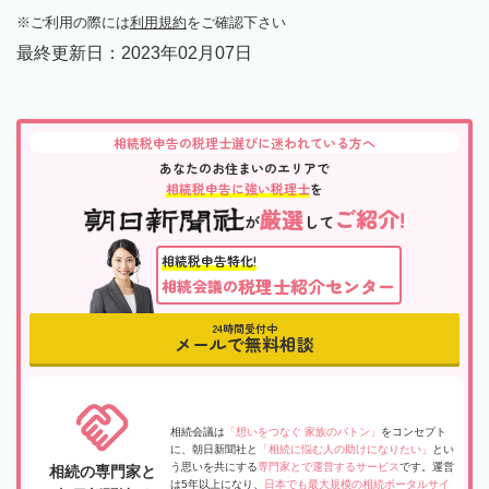
ご利用の際には
利用規約
をご確認下さい
最終更新日：
2023年02月07日
相続税申告の税理士選びに迷われている方へ
あなたのお住まいのエリアで
相続税申告に強い税理士
を
厳選
ご紹介!
が
して
相続税申告特化!
税理士紹介センター
相続会議の
24時間受付中
メールで無料相談
相続会議は
「想いをつなぐ 家族のバトン」
をコンセプト
に、朝日新聞社と
「相続に悩む人の助けになりたい」
とい
う思いを共にする
専門家とで運営するサービス
です。運営
相続の専門家と
は5年以上になり、
日本でも最大規模の相続ポータルサイ