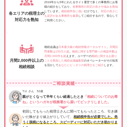
2019年から5年にわたるサイト運営で多くの事務所にお客
様の紹介をしており、
各事務所の対応の良さや強みを熟知
しています。
相続税申告に強い
だけでなく、
対応の良さに
各エリアの税理士の
も定評がある事務所を厳選
してご紹介するので、安心して
対応力を熟知
ご利用ください。
相続会議は
日本最大級の相続情報ポータルサイト
。
月間訪
問者数は150万人超
。
相続に関する専門家への相談件数は
月間2,000件を超
えます。ユーザーの
相続に関するお困り
月間2,000件以上の
ごとを熟知した相続会議編集部
のオペレーターがその知見
を活かして
あなたにピッタリの税理士をご紹介
します。
相続相談
ご相談実績
T.U. さん 52歳
親がとくなって半年くらい経過したとき
「相続についてのお尋
ね」というハガキが税務署から届いてビックリしました。
初回してもらった税理士さんに聞べてもらったところ、引き継
いだ株がまり値上がりしていて、
相続税申告が必要でした。危
うく脱税になるところ、スピーディーに対応いただき助かりま