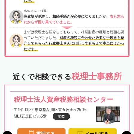
した。
M.A. さん 48歳
突然親が他界し、相続手続きが必要になりましたが、
右も左も
わからず困り果てていました。
まずは税理士を紹介してもらって、相続財産の種類と総額を調
べていただけました。
財産の種類に合わせた必要な手続きも紹
介してもらった行政書士さんに代行してもらえて本当によかっ
たです。
税理士事務所
近くで相談できる
税理士法人資産税務相談センター
〒141-0022 東京都品川区東五反田5-25-16
MLJ五反田ビル5階
地図
電話する
メールする