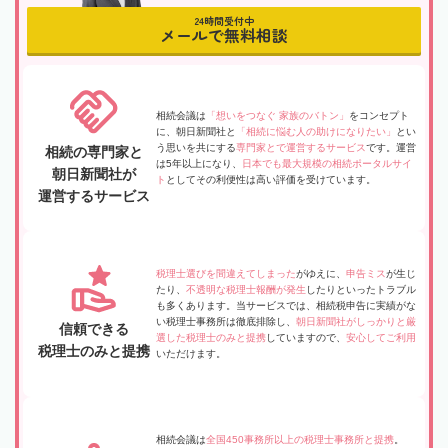
24時間受付中
メールで無料相談
相続会議は
「想いをつなぐ 家族のバトン」
をコンセプト
に、朝日新聞社と
「相続に悩む人の助けになりたい」
とい
う思いを共にする
専門家とで運営するサービス
です。運営
相続の専門家と
は5年以上になり、
日本でも最大規模の相続ポータルサイ
朝日新聞社が
ト
としてその利便性は高い評価を受けています。
運営するサービス
税理士選びを間違えてしまった
がゆえに、
申告ミス
が生じ
たり、
不透明な税理士報酬が発生
したりといったトラブル
も多くあります。当サービスでは、相続税申告に実績がな
い税理士事務所は徹底排除し、
朝日新聞社がしっかりと厳
信頼できる
選した税理士のみと提携
していますので、
安心してご利用
税理士のみと提携
いただけます。
相続会議は
全国450事務所以上の税理士事務所と提携
。