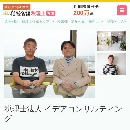
月間閲覧件数
朝日新聞社運営
200万
超
遺産相続 税理士検索トップ
東京都 遺産相続 税理士
渋谷区 遺産
税理士法人 イデアコンサルティン
グ