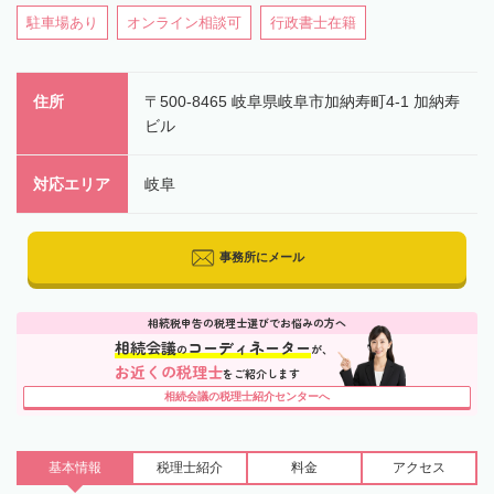
駐車場あり
オンライン相談可
行政書士在籍
住所
〒500-8465 岐阜県岐阜市加納寿町4-1 加納寿
ビル
対応エリア
岐阜
事務所にメール
相続税申告の税理士選びでお悩みの方へ
相続会議
コーディネーター
の
が、
お近くの税理士
をご紹介します
相続会議の税理士紹介センターへ
基本情報
税理士
紹介
料金
アクセス