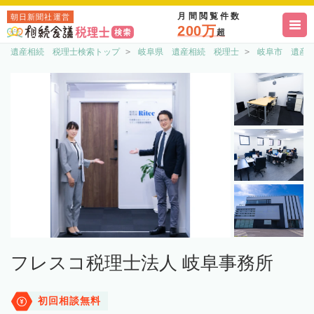
月間閲覧件数
朝日新聞社運営
200万
超
遺産相続 税理士検索トップ
岐阜県 遺産相続 税理士
岐阜市 遺産
フレスコ税理士法人 岐阜事務所
初回相談無料