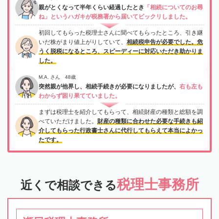
親がとくなって半年くらい経過したとき
「相続についてのお尋
ね」というハガキが税務署から届いてビックリしました。
初回してもらった税理士さんに聞べてもらったところ、引き継
いだ株がまり値上がりしていて、
相続税申告が必要でした。危
うく脱税になるところ、スピーディーに対応いただき助かりま
した。
M.A. さん 48歳
突然親が他界し、相続手続きが必要になりましたが、
右も左も
わからず困り果てていました。
まずは税理士を紹介してもらって、相続財産の種類と総額を調
べていただけました。
財産の種類に合わせた必要な手続きも紹
介してもらった行政書士さんに代行してもらえて本当によかっ
たです。
税理士事務所
近くで相談できる