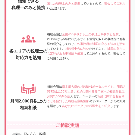
信頼できる
選した税理士のみと提携
していますので、
安心してご利用
税理士のみと提携
いただけます。
相続会議は
全国450事務所以上の税理士事務所と提携
。
2019年から5年にわたるサイト運営で多くの事務所にお客
様の紹介をしており、
各事務所の対応の良さや強みを熟知
しています。
相続税申告に強い
だけでなく、
対応の良さに
各エリアの税理士の
も定評がある事務所を厳選
してご紹介するので、安心して
対応力を熟知
ご利用ください。
相続会議は
日本最大級の相続情報ポータルサイト
。
月間訪
問者数は150万人超
。
相続に関する専門家への相談件数は
月間2,000件を超
えます。ユーザーの
相続に関するお困り
月間2,000件以上の
ごとを熟知した相続会議編集部
のオペレーターがその知見
を活かして
あなたにピッタリの税理士をご紹介
します。
相続相談
ご相談実績
T.U. さん 52歳