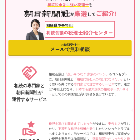
相続税申告に強い税理士
を
厳選
ご紹介!
が
して
相続税申告特化!
税理士紹介センター
相続会議の
24時間受付中
メールで無料相談
相続会議は
「想いをつなぐ 家族のバトン」
をコンセプト
に、朝日新聞社と
「相続に悩む人の助けになりたい」
とい
う思いを共にする
専門家とで運営するサービス
です。運営
相続の専門家と
は5年以上になり、
日本でも最大規模の相続ポータルサイ
朝日新聞社が
ト
としてその利便性は高い評価を受けています。
運営するサービス
税理士選びを間違えてしまった
がゆえに、
申告ミス
が生じ
たり、
不透明な税理士報酬が発生
したりといったトラブル
も多くあります。当サービスでは、相続税申告に実績がな
い税理士事務所は徹底排除し、
朝日新聞社がしっかりと厳