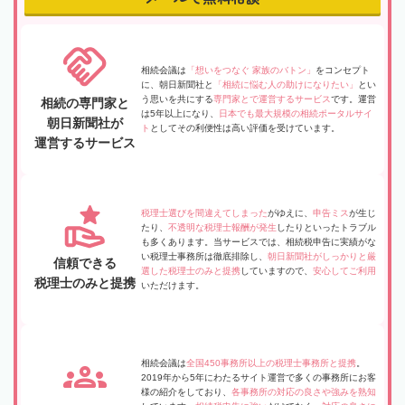
相続会議は
「想いをつなぐ 家族のバトン」
をコンセプト
に、朝日新聞社と
「相続に悩む人の助けになりたい」
とい
う思いを共にする
専門家とで運営するサービス
です。運営
相続の専門家と
は5年以上になり、
日本でも最大規模の相続ポータルサイ
朝日新聞社が
ト
としてその利便性は高い評価を受けています。
運営するサービス
税理士選びを間違えてしまった
がゆえに、
申告ミス
が生じ
たり、
不透明な税理士報酬が発生
したりといったトラブル
も多くあります。当サービスでは、相続税申告に実績がな
い税理士事務所は徹底排除し、
朝日新聞社がしっかりと厳
信頼できる
選した税理士のみと提携
していますので、
安心してご利用
税理士のみと提携
いただけます。
相続会議は
全国450事務所以上の税理士事務所と提携
。
2019年から5年にわたるサイト運営で多くの事務所にお客
様の紹介をしており、
各事務所の対応の良さや強みを熟知