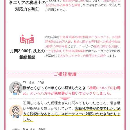
しています。
相続税申告に強い
だけでなく、
対応の良さに
各エリアの税理士の
も定評がある事務所を厳選
してご紹介するので、安心して
対応力を熟知
ご利用ください。
相続会議は
日本最大級の相続情報ポータルサイト
。
月間訪
問者数は150万人超
。
相続に関する専門家への相談件数は
月間2,000件を超
えます。ユーザーの
相続に関するお困り
月間2,000件以上の
ごとを熟知した相続会議編集部
のオペレーターがその知見
を活かして
あなたにピッタリの税理士をご紹介
します。
相続相談
ご相談実績
T.U. さん 52歳
親がとくなって半年くらい経過したとき
「相続についてのお尋
ね」というハガキが税務署から届いてビックリしました。
初回してもらった税理士さんに聞べてもらったところ、引き継
いだ株がまり値上がりしていて、
相続税申告が必要でした。危
うく脱税になるところ、スピーディーに対応いただき助かりま
した。
M.A. さん 48歳