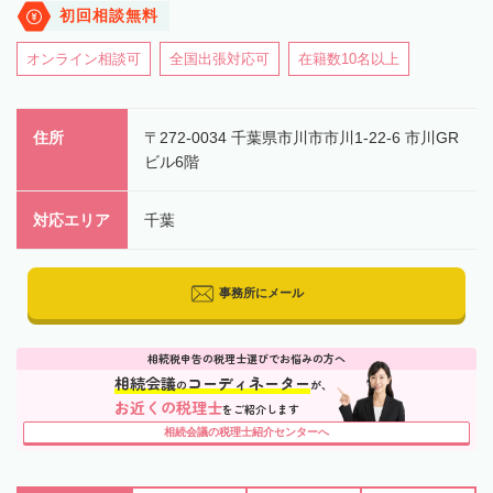
初回相談無料
オンライン相談可
全国出張対応可
在籍数10名以上
住所
〒272-0034 千葉県市川市市川1-22-6 市川GR
ビル6階
対応エリア
千葉
事務所にメール
相続税申告の税理士選びでお悩みの方へ
相続会議
コーディネーター
の
が、
お近くの税理士
をご紹介します
相続会議の税理士紹介センターへ