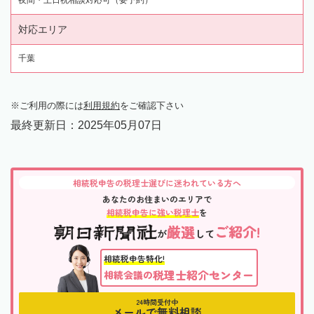
対応エリア
千葉
ご利用の際には
利用規約
をご確認下さい
最終更新日：
2025年05月07日
相続税申告の税理士選びに迷われている方へ
あなたのお住まいのエリアで
相続税申告に強い税理士
を
厳選
ご紹介!
が
して
相続税申告特化!
税理士紹介センター
相続会議の
24時間受付中
メールで無料相談