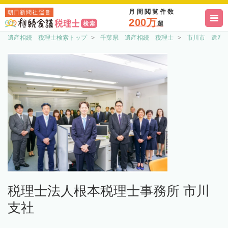
月間閲覧件数
朝日新聞社運営
200万
超
遺産相続 税理士検索トップ
千葉県 遺産相続 税理士
市川市 遺産
税理士法人根本税理士事務所 市川
支社