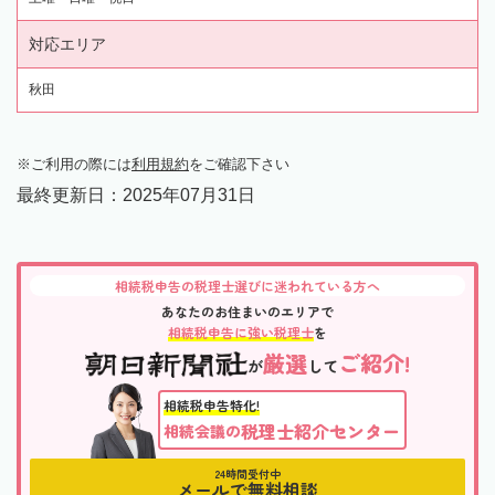
対応エリア
秋田
ご利用の際には
利用規約
をご確認下さい
最終更新日：
2025年07月31日
相続税申告の税理士選びに迷われている方へ
あなたのお住まいのエリアで
相続税申告に強い税理士
を
厳選
ご紹介!
が
して
相続税申告特化!
税理士紹介センター
相続会議の
24時間受付中
メールで無料相談