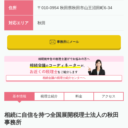
住所
〒010-0954 秋田県秋田市山王沼田町6-34
対応エリア
秋田
事務所にメール
相続税申告の税理士選びでお悩みの方へ
相続会議
コーディネーター
の
が、
お近くの税理士
をご紹介します
相続会議の税理士紹介センターへ
基本情報
税理士
紹介
料金
アクセス
相続に自信を持つ全国展開税理士法人の秋田
事務所