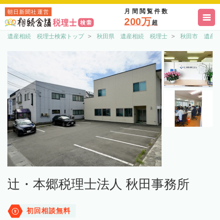
月間閲覧件数
朝日新聞社運営
200万
超
遺産相続 税理士検索トップ
秋田県 遺産相続 税理士
秋田市 遺産
辻・本郷税理士法人 秋田事務所
初回相談無料