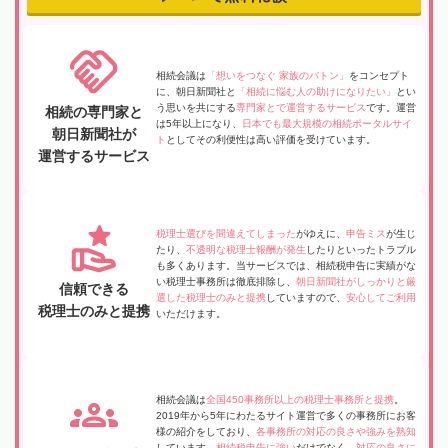
相続会議は
「想いをつなぐ 家族のバトン」
をコンセプト
に、朝日新聞社と
「相続に悩む人の助けになりたい」
とい
う思いを共にする
専門家とで運営するサービス
です。運営
相続の専門家と
は5年以上になり、
日本でも最大規模の相続ポータルサイ
朝日新聞社が
ト
としてその利便性は高い評価を受けています。
運営するサービス
税理士選びを間違えてしまった
がゆえに、
申告ミス
が生じ
たり、
不透明な税理士報酬が発生
したりといったトラブル
も多くあります。当サービスでは、相続税申告に実績がな
い税理士事務所は徹底排除し、
朝日新聞社がしっかりと厳
信頼できる
選した税理士のみと提携
していますので、
安心してご利用
税理士のみと提携
いただけます。
相続会議は
全国450事務所以上の税理士事務所と提携
。
2019年から5年にわたるサイト運営で多くの事務所にお客
様の紹介をしており、
各事務所の対応の良さや強みを熟知
しています。
相続税申告に強い
だけでなく、
対応の良さに