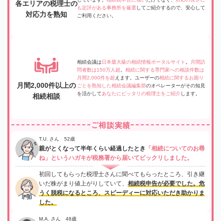
各エリアの税理士の
も定評がある事務所を厳選
してご紹介するので、安心して
対応力を熟知
ご利用ください。
相続会議は
日本最大級の相続情報ポータルサイト
。
月間訪
問者数は150万人超
。
相続に関する専門家への相談件数は
月間2,000件を超
えます。ユーザーの
相続に関するお困り
月間2,000件以上の
ごとを熟知した相続会議編集部
のオペレーターがその知見
を活かして
あなたにピッタリの税理士をご紹介
します。
相続相談
ご相談実績
T.U. さん 52歳
親がとくなって半年くらい経過したとき
「相続についてのお尋
ね」というハガキが税務署から届いてビックリしました。
初回してもらった税理士さんに聞べてもらったところ、引き継
いだ株がまり値上がりしていて、
相続税申告が必要でした。危
うく脱税になるところ、スピーディーに対応いただき助かりま
した。
M.A. さん 48歳