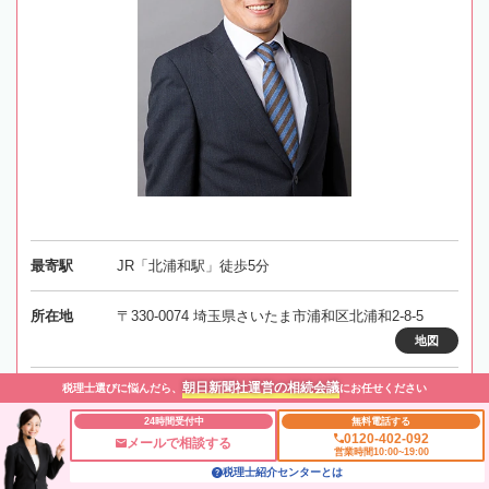
最寄駅
JR「北浦和駅」徒歩5分
所在地
〒330-0074 埼玉県さいたま市浦和区北浦和2-8-5
地図
朝日新聞社運営の相続会議
税理士選びに悩んだら、
にお任せください
対応エリア
埼玉
24時間受付中
無料電話する
0120-402-092
050-5448-9947
電話番号
メールで相談する
営業時間10:00~19:00
税理士紹介センターとは