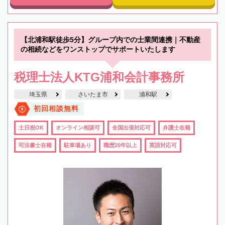
【北浦和駅徒歩5分】グループ内での士業間連携｜不動産
の相続などをワンストップでサポートいたします
税理士法人KTG浦和会計事務所
埼玉県
さいたま市
浦和駅
初回相談無料
土日祝OK
オンライン相談可
全国出張対応可
弁護士在籍
司法書士在籍
駐車場あり
職歴20年以上
英語対応可