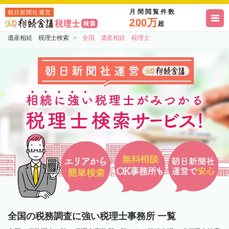
月間閲覧件数
朝日新聞社運営
200万
超
遺産相続 税理士検索
全国 遺産相続 税理士
全国の税務調査に強い税理士事務所 一覧