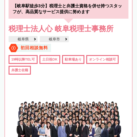
【岐阜駅徒歩3分】税理士と弁護士資格を併せ持つスタッ
フが、高品質なサービス提供に努めます
税理士法人心 岐阜税理士事務所
岐阜県
岐阜市
初回相談無料
19時以降TEL可
土日祝OK
駐車場あり
オンライン相談可
弁護士在籍