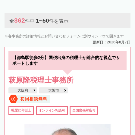
362
1~50
全
件中
件を表示
各事務所の詳細情報とお問い合わせフォームは別ウィンドウで開きます
更新日：2026年8月7日
【都島駅徒歩2分】国税出身の税理士が総合的な視点でサ
ポートします
萩原隆税理士事務所
大阪府
大阪市
初回相談無料
職歴20年以上
オンライン相談可
全国出張対応可