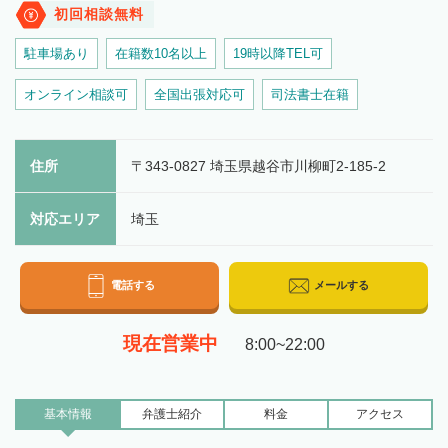
初回相談無料
駐車場あり
在籍数10名以上
19時以降TEL可
オンライン相談可
全国出張対応可
司法書士在籍
住所
〒343-0827 埼玉県越谷市川柳町2-185-2
対応エリア
埼玉
電話する
メールする
現在営業中
8:00~22:00
基本情報
弁護士
紹介
料金
アクセス