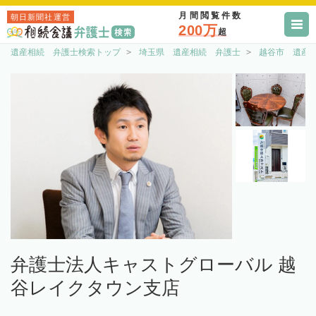
月間閲覧件数
朝日新聞社運営
200万
超
遺産相続 弁護士検索トップ
埼玉県 遺産相続 弁護士
越谷市 遺産
弁護士法人キャストグローバル 越
谷レイクタウン支店