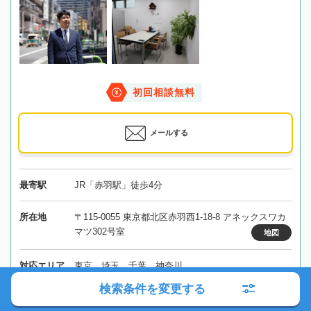
初回相談無料
メールする
最寄駅
JR「赤羽駅」徒歩4分
所在地
〒115-0055 東京都北区赤羽西1-18-8 アネックスワカ
マツ302号室
地図
対応エリア
東京、埼玉、千葉、神奈川
検索条件を変更する
東京都
北区
赤羽駅