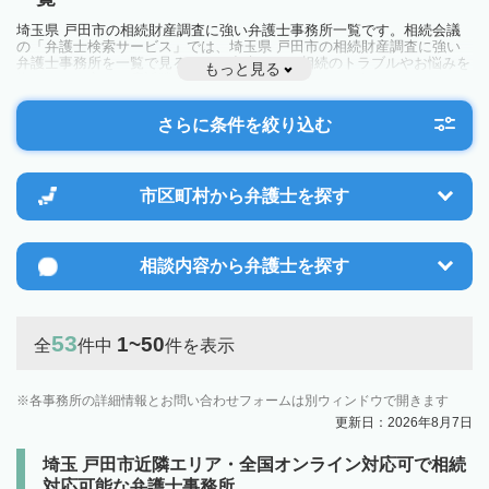
埼玉県 戸田市の相続財産調査に強い弁護士事務所一覧です。相続会議
の「弁護士検索サービス」では、埼玉県 戸田市の相続財産調査に強い
弁護士事務所を一覧で見ることが出来ます。相続のトラブルやお悩みを
もっと見る
抱えている方は一度近隣の弁護士に相談してみましょう。
さらに条件を絞り込む
市区町村から
弁護士を探す
相談内容から
弁護士を探す
53
1~50
全
件中
件を表示
各事務所の詳細情報とお問い合わせフォームは別ウィンドウで開きます
更新日：2026年8月7日
埼玉 戸田市近隣エリア・全国オンライン対応可で相続
対応可能な弁護士事務所