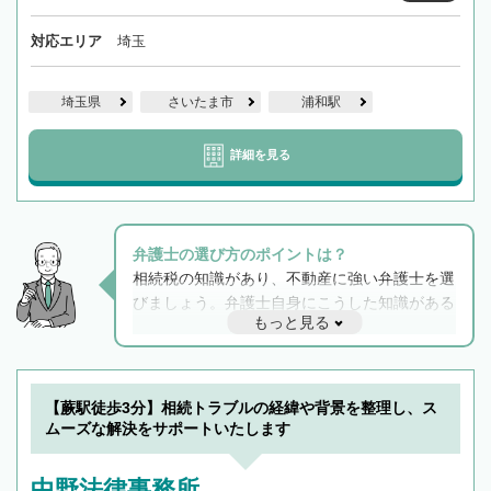
対応エリア
埼玉
埼玉県
さいたま市
浦和駅
詳細を見る
弁護士の選び方のポイントは？
相続税の知識があり、不動産に強い弁護士を選
びましょう。弁護士自身にこうした知識がある
もっと見る
と他士業との連携もスムーズに進み、トラブル
解決のみならず相続をトータルで任せることが
できます。また、相続は感情がからむ分野なの
でフィーリングも重要です。実際に電話や面談
【蕨駅徒歩3分】相続トラブルの経緯や背景を整理し、ス
で複数の弁護士と会話をしてウマが合う方に依
ムーズな解決をサポートいたします
頼をするのがおすすめです。
中野法律事務所