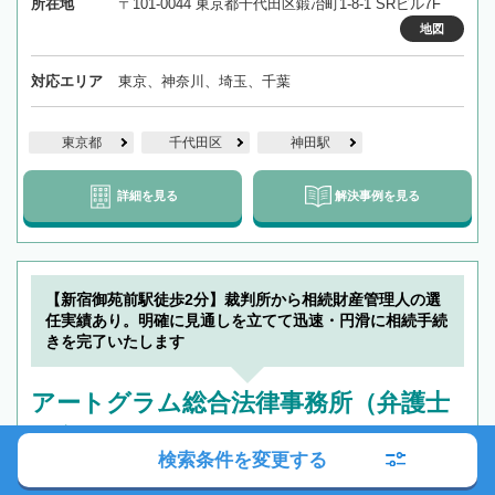
所在地
〒101-0044 東京都千代田区鍛冶町1-8-1 SRビル7F
地図
対応エリア
東京、神奈川、埼玉、千葉
東京都
千代田区
神田駅
詳細を見る
解決事例を見る
【新宿御苑前駅徒歩2分】裁判所から相続財産管理人の選
任実績あり。明確に見通しを立てて迅速・円滑に相続手続
きを完了いたします
アートグラム総合法律事務所（弁護士
足立正）
検索条件を変更する
駐車場あり
オンライン相談可