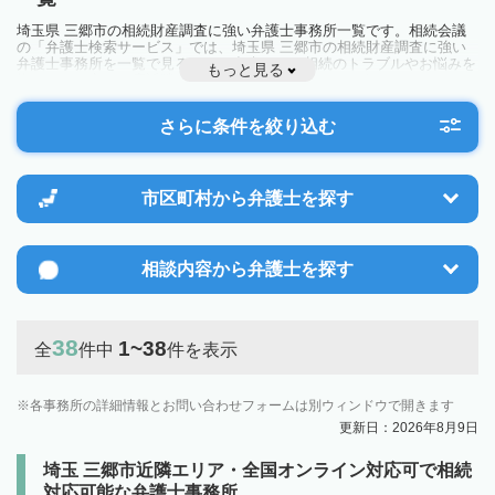
埼玉県 三郷市の相続財産調査に強い弁護士事務所一覧です。相続会議
の「弁護士検索サービス」では、埼玉県 三郷市の相続財産調査に強い
弁護士事務所を一覧で見ることが出来ます。相続のトラブルやお悩みを
もっと見る
抱えている方は一度近隣の弁護士に相談してみましょう。
さらに条件を絞り込む
市区町村から
弁護士を探す
相談内容から
弁護士を探す
38
1~38
全
件中
件を表示
各事務所の詳細情報とお問い合わせフォームは別ウィンドウで開きます
更新日：2026年8月9日
埼玉 三郷市近隣エリア・全国オンライン対応可で相続
対応可能な弁護士事務所