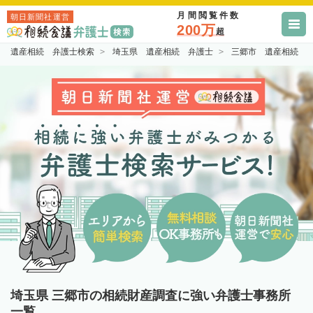
月間閲覧件数
朝日新聞社運営
200万
超
遺産相続 弁護士検索
埼玉県 遺産相続 弁護士
三郷市 遺産相続 
埼玉県 三郷市の相続財産調査に強い弁護士事務所
一覧