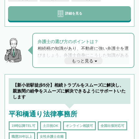
詳細を見る
弁護士の選び方のポイントは？
相続税の知識があり、不動産に強い弁護士を選
びましょう。弁護士自身にこうした知識がある
もっと見る
と他士業との連携もスムーズに進み、トラブル
解決のみならず相続をトータルで任せることが
できます。また、相続は感情がからむ分野なの
でフィーリングも重要です。実際に電話や面談
【新小岩駅徒歩5分】相続トラブルをスムーズに解決し、
で複数の弁護士と会話をしてウマが合う方に依
親族間の紛争をスムーズに解決できるようにサポートいた
頼をするのがおすすめです。
します
平和橋通り法律事務所
19時以降TEL可
土日祝OK
オンライン相談可
全国出張対応可
職歴20年以上
女性弁護士在籍