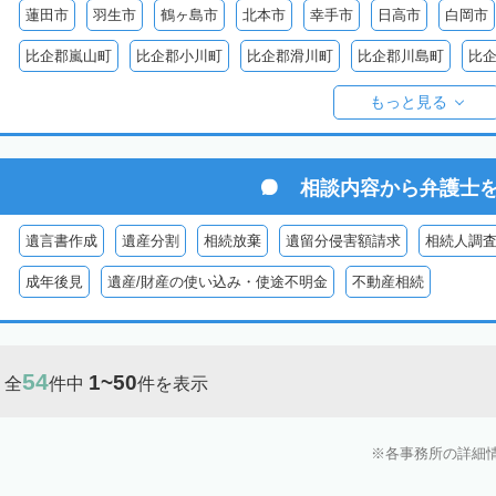
蓮田市
羽生市
鶴ヶ島市
北本市
幸手市
日高市
白岡市
比企郡嵐山町
比企郡小川町
比企郡滑川町
比企郡川島町
比
比企郡ときがわ町
入間郡三芳町
入間郡毛呂山町
入間郡越生町
もっと見る
児玉郡上里町
児玉郡神川町
児玉郡美里町
大里郡寄居町
秩
秩父郡長瀞町
秩父郡東秩父村
相談内容から
弁護士
遺言書作成
遺産分割
相続放棄
遺留分侵害額請求
相続人調
成年後見
遺産/財産の使い込み・使途不明金
不動産相続
54
1~50
全
件中
件を表示
各事務所の詳細