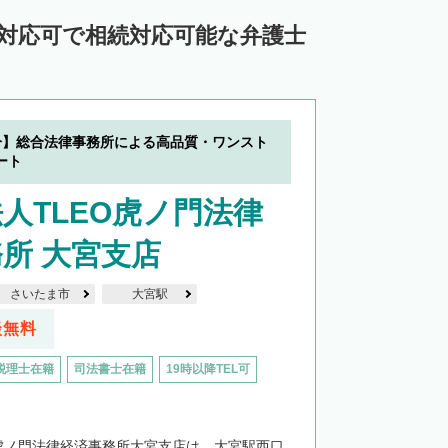
ン対応可で相続対応可能な弁護士
分】総合法律事務所による高品質・ワンスト
ート
人TLEO虎ノ門法律
所 大宮支店
さいたま市
大宮駅
談無料
税理士在籍
司法書士在籍
19時以降TEL可
O虎ノ門法律経済事務所大宮支店は、大宮駅西口