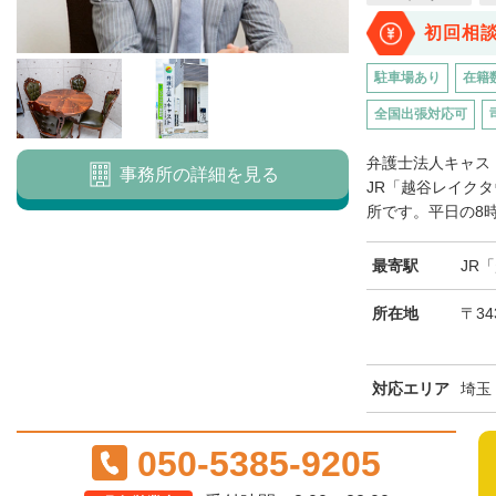
初回相
駐車場あり
在籍
全国出張対応可
弁護士法人キャス
事務所の詳細を見る
JR「越谷レイク
所です。平日の8時
最寄駅
JR
所在地
〒34
対応エリア
埼玉
050-5385-9205