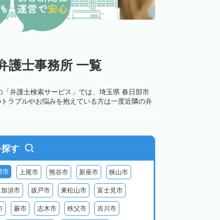
弁護士事務所 一覧
の「弁護士検索サービス」では、埼玉県 春日部市
のトラブルやお悩みを抱えている方は一度近隣の弁
を探す
部市
上尾市
熊谷市
新座市
狭山市
加須市
坂戸市
東松山市
富士見市
市
蕨市
志木市
秩父市
吉川市