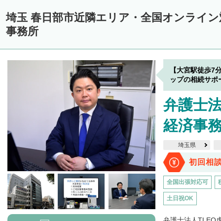
埼玉 春日部市近隣エリア・全国オンライ
事務所
【大宮駅徒歩7
ップの相続サポ
弁護士法
経済事務
埼玉県
初回相
全国出張対応可
土日祝OK
弁護士法人TLE