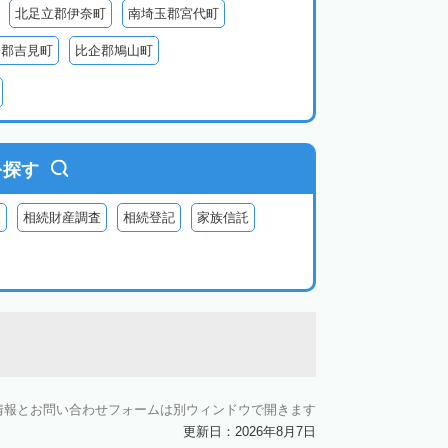
北足立郡伊奈町
南埼玉郡宮代町
企郡吉見町
比企郡鳩山町
北葛飾郡杉戸町
北葛飾郡松伏町
父郡小鹿野町
秩父郡皆野町
秩父郡横瀬町
を探す
査
相続財産調査
相続登記
家族信託
情報とお問い合わせフォームは別ウィンドウで開きます
更新日：2026年8月7日