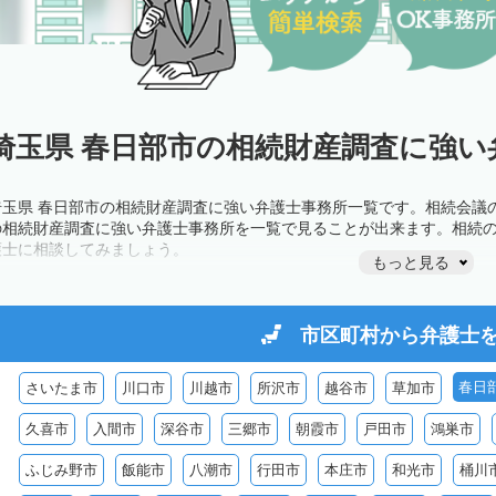
埼玉県 春日部市の相続財産調査に強い
埼玉県 春日部市の相続財産調査に強い弁護士事務所一覧です。相続会議
の相続財産調査に強い弁護士事務所を一覧で見ることが出来ます。相続
護士に相談してみましょう。
もっと見る
市区町村から
弁護士
春日
さいたま市
川口市
川越市
所沢市
越谷市
草加市
久喜市
入間市
深谷市
三郷市
朝霞市
戸田市
鴻巣市
ふじみ野市
飯能市
八潮市
行田市
本庄市
和光市
桶川