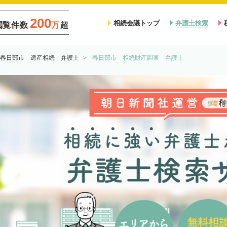
200
相続会議トップ
弁護士検索
閲覧件数
万
超
春日部市 遺産相続 弁護士
春日部市 相続財産調査 弁護士