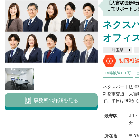
【大宮駅徒歩6
してサポートし
ネクスパ
オフィ
埼玉県
初回相
19時以降TEL可
ネクスパート法律
新都市交通「大宮
事務所の詳細を見る
す。平日は9時から
最寄駅
JR
分
所在地
〒33