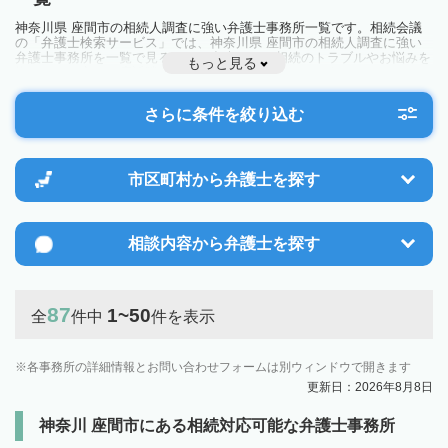
神奈川県 座間市の相続人調査に強い弁護士事務所一覧です。相続会議
の「弁護士検索サービス」では、神奈川県 座間市の相続人調査に強い
弁護士事務所を一覧で見ることが出来ます。相続のトラブルやお悩みを
もっと見る
抱えている方は一度近隣の弁護士に相談してみましょう。
さらに条件を絞り込む
市区町村から
弁護士を探す
相談内容から
弁護士を探す
87
1~50
全
件中
件を表示
各事務所の詳細情報とお問い合わせフォームは別ウィンドウで開きます
更新日：2026年8月8日
神奈川 座間市にある相続対応可能な弁護士事務所