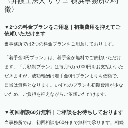
〈弁護士法人 サリュ 横浜事務所の特
徴〉
▼
2
つの料金プランをご用意｜初期費用を抑えてご
依頼いただけます
当事務所では
2
つの料金プランをご用意しております。
「着手金
0
円プラン」は、着手金が無料でご依頼いただけ
ます。「月額制プラン」は毎月
5
万
5,000
円をお支払いいた
だきますが、成功報酬は着手金
0
円プランよりも低額で、
日当は無料となります。いずれのプランも初期費用が少な
いため、ご負担を抑えながらご依頼いただけます。
▼初回相談
60
分無料｜ご相談をお待ちしております
当事務所では、初回相談を
60
分まで無料で承ります。相続