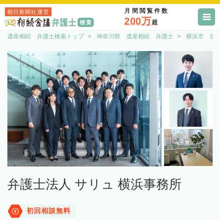
月間閲覧件数
朝日新聞社運営
200万
超
遺産相続 弁護士検索トップ
神奈川県 遺産相続 弁護士
横浜市 遺
弁護士法人 サリュ 横浜事務所
初回相談無料