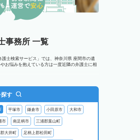
士事務所 一覧
弁護士検索サービス」では、神奈川県 座間市の遺
ルやお悩みを抱えている方は一度近隣の弁護士に相
を探す
市
平塚市
鎌倉市
小田原市
大和市
浦市
南足柄市
三浦郡葉山町
上郡大井町
足柄上郡松田町