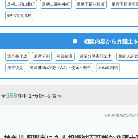
足柄上郡山北町
足柄上郡中井町
足柄下郡箱根町
足柄下郡湯河
愛甲郡清川村
相談内容から
弁護士
遺言書作成
遺産分割
相続放棄
遺留分侵害額請求
相続人調
成年後見
遺産/財産の使い込み・使途不明金
不動産相続
158
1~50
全
件中
件を表示
各事務所の詳細