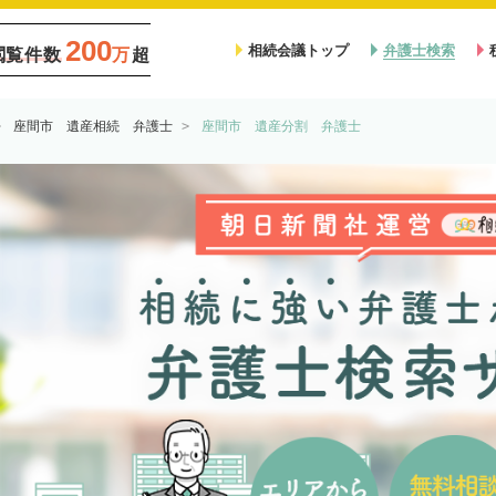
200
相続会議トップ
弁護士検索
閲覧件数
万
超
座間市 遺産相続 弁護士
座間市 遺産分割 弁護士