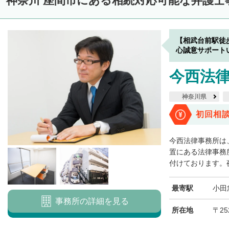
神奈川 座間市にある相続対応可能な弁護士
【相武台前駅徒
心誠意サポート
今西法
神奈川県
初回相
今西法律事務所は
置にある法律事務
付けております。夜
最寄駅
小田
事務所の詳細を見る
所在地
〒25