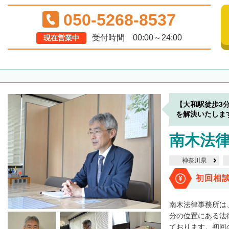
050-5268-8537
受付時間 00:00～24:00
現在営業中
【大和駅徒歩3
を解決いたしま
南木法
神奈川県
初回相
南木法律事務所は
分の位置にある法
ております。初回の