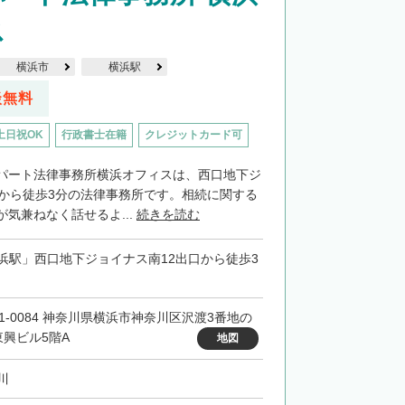
ス
横浜市
横浜駅
談無料
土日祝OK
行政書士在籍
クレジットカード可
パート法律事務所横浜オフィスは、西口地下ジ
口から徒歩3分の法律事務所です。相続に関する
気兼ねなく話せるよ...
続きを読む
浜駅」西口地下ジョイナス南12出口から徒歩3
21-0084 神奈川県横浜市神奈川区沢渡3番地の
東興ビル5階A
地図
川