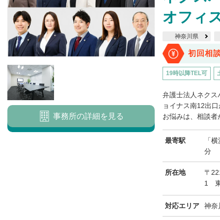
オフィ
神奈川県
初回相
19時以降TEL可
弁護士法人ネクス
ョイナス南12出
事務所の詳細を見る
お悩みは、相談者が
最寄駅
「横
分
所在地
〒2
1 
対応エリア
神奈