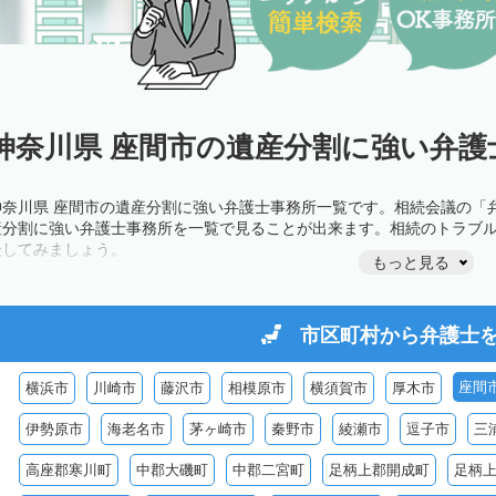
神奈川県 座間市の遺産分割に強い弁護
神奈川県 座間市の遺産分割に強い弁護士事務所一覧です。相続会議の「
産分割に強い弁護士事務所を一覧で見ることが出来ます。相続のトラブ
談してみましょう。
もっと見る
市区町村から
弁護士
座間
横浜市
川崎市
藤沢市
相模原市
横須賀市
厚木市
伊勢原市
海老名市
茅ヶ崎市
秦野市
綾瀬市
逗子市
三
高座郡寒川町
中郡大磯町
中郡二宮町
足柄上郡開成町
足柄