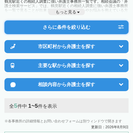
鶴見駅近くの相続人調査に強い弁護士事務所一覧です。相続会議の「弁
護士検索サービス」では、鶴見駅近くの相続人調査に強い弁護士事務所
を一覧で見ることが出来ます。相続のトラブルやお悩みを抱えている方
もっと見る
は一度近隣の弁護士に相談してみましょう。
さらに条件を絞り込む
市区町村から
弁護士を探す
主要な駅から
弁護士を探す
相談内容から
弁護士を探す
5
1~5
全
件中
件を表示
各事務所の詳細情報とお問い合わせフォームは別ウィンドウで開きます
更新日：2026年8月9日