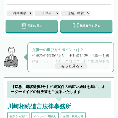
神奈川県
川崎市
京急川崎駅
詳細を見る
解決事例を見る
弁護士の選び方のポイントは？
相続税の知識があり、不動産に強い弁護士を選
びましょう。弁護士自身にこうした知識がある
もっと見る
と他士業との連携もスムーズに進み、トラブル
解決のみならず相続をトータルで任せることが
できます。また、相続は感情がからむ分野なの
でフィーリングも重要です。実際に電話や面談
【京急川崎駅徒歩3分】相続案件の幅広い経験を基に、オ
で複数の弁護士と会話をしてウマが合う方に依
ーダーメイドの解決策をご提案いたします
頼をするのがおすすめです。
川崎相続遺言法律事務所
役所から近い
オンライン相談可
全国出張対応可