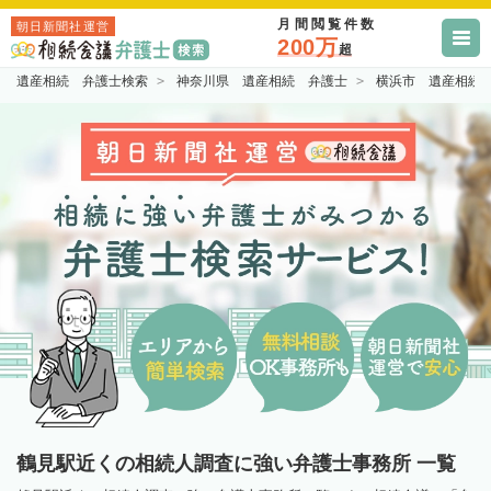
月間閲覧件数
朝日新聞社運営
200万
超
遺産相続 弁護士検索
神奈川県 遺産相続 弁護士
横浜市 遺産相続
鶴見駅近くの相続人調査に強い弁護士事務所 一覧