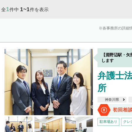
1
1~1
全
件中
件を表示
各事務所の詳細
【淵野辺駅・矢
します
弁護士
所
神奈川県
初回相
駐車場あり
クレ