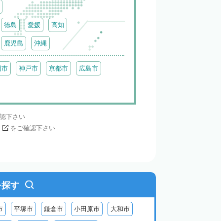
徳島
愛媛
高知
鹿児島
沖縄
岡市
神戸市
京都市
広島市
認下さい
ら
をご確認下さい
を探す
市
平塚市
鎌倉市
小田原市
大和市