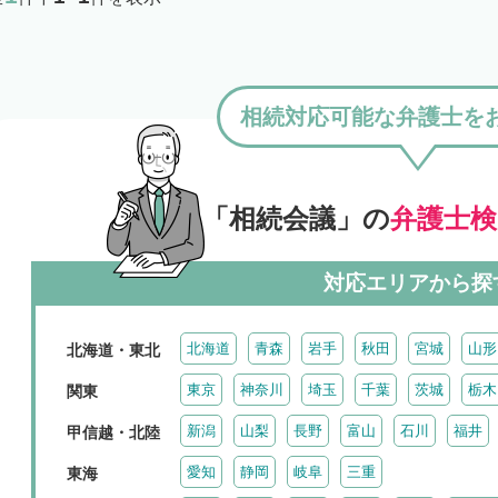
相続対応可能な弁護士を
「相続会議」の
弁護士
対応エリアから探
北海道
青森
岩手
秋田
宮城
山形
北海道・東北
東京
神奈川
埼玉
千葉
茨城
栃木
関東
新潟
山梨
長野
富山
石川
福井
甲信越・北陸
愛知
静岡
岐阜
三重
東海