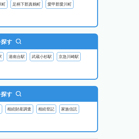
原町
足柄下郡真鶴町
愛甲郡愛川町
を探す
駅
港南台駅
武蔵小杉駅
京急川崎駅
を探す
査
相続財産調査
相続登記
家族信託