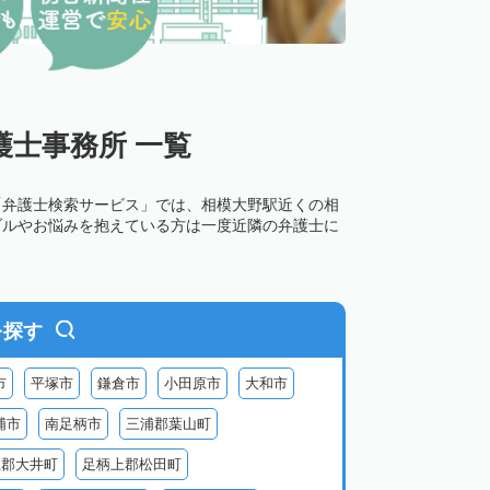
士事務所 一覧
「弁護士検索サービス」では、相模大野駅近くの相
ブルやお悩みを抱えている方は一度近隣の弁護士に
を探す
市
平塚市
鎌倉市
小田原市
大和市
浦市
南足柄市
三浦郡葉山町
上郡大井町
足柄上郡松田町