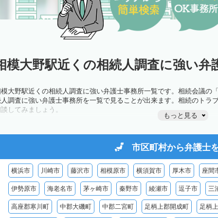
相模大野駅近くの相続人調査に強い弁護
相模大野駅近くの相続人調査に強い弁護士事務所一覧です。相続会議の
続人調査に強い弁護士事務所を一覧で見ることが出来ます。相続のトラ
相談してみましょう。
もっと見る
市区町村から
弁護士
横浜市
川崎市
藤沢市
相模原市
横須賀市
厚木市
座間
伊勢原市
海老名市
茅ヶ崎市
秦野市
綾瀬市
逗子市
三
高座郡寒川町
中郡大磯町
中郡二宮町
足柄上郡開成町
足柄