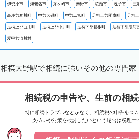
伊勢原市
海老名市
茅ヶ崎市
秦野市
綾瀬市
逗子市
三
高座郡寒川町
中郡大磯町
中郡二宮町
足柄上郡開成町
足柄
足柄上郡山北町
足柄上郡中井町
足柄下郡箱根町
足柄下郡湯河
愛甲郡清川村
相模大野駅で相続に強いその他の専門家
相続税の申告や、生前の相続
特に相続トラブルなどがなく、相続税の申告をスム
支払いや対策を検討したいという場合は税理士