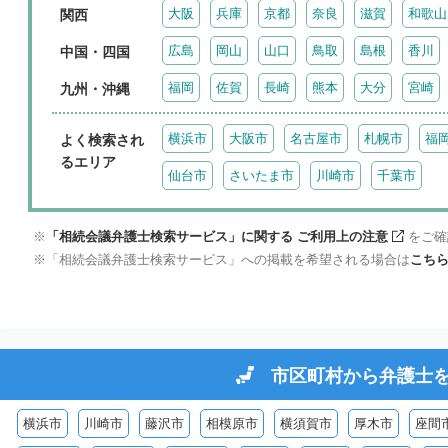
大阪
兵庫
京都
奈良
滋賀
和歌山
関西
広島
岡山
山口
鳥取
島根
香川
中国・四国
福岡
佐賀
長崎
熊本
大分
宮崎
九州・沖縄
横浜市
大阪市
名古屋市
札幌市
福
よく検索され
るエリア
仙台市
さいたま市
川崎市
千葉市
「相続会議弁護士検索サービス」に関する ご利用上の注意
をご確
「相続会議弁護士検索サービス」への掲載を希望される場合は
こち
市区町村から
弁護士
横浜市
川崎市
藤沢市
相模原市
横須賀市
厚木市
座間