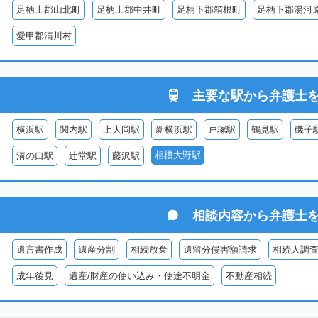
足柄上郡山北町
足柄上郡中井町
足柄下郡箱根町
足柄下郡湯河
愛甲郡清川村
主要な駅から
弁護士
横浜駅
関内駅
上大岡駅
新横浜駅
戸塚駅
鶴見駅
磯子
相模大野駅
溝の口駅
辻堂駅
藤沢駅
相談内容から
弁護士
遺言書作成
遺産分割
相続放棄
遺留分侵害額請求
相続人調
成年後見
遺産/財産の使い込み・使途不明金
不動産相続