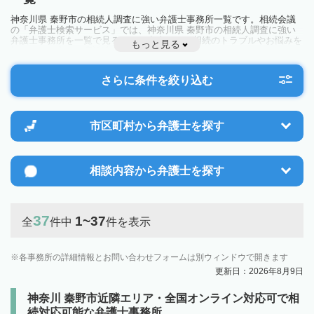
神奈川県 秦野市の相続人調査に強い弁護士事務所一覧です。相続会議
の「弁護士検索サービス」では、神奈川県 秦野市の相続人調査に強い
弁護士事務所を一覧で見ることが出来ます。相続のトラブルやお悩みを
もっと見る
抱えている方は一度近隣の弁護士に相談してみましょう。
さらに条件を絞り込む
市区町村から
弁護士を探す
相談内容から
弁護士を探す
37
1~37
全
件中
件を表示
各事務所の詳細情報とお問い合わせフォームは別ウィンドウで開きます
更新日：2026年8月9日
神奈川 秦野市近隣エリア・全国オンライン対応可で相
続対応可能な弁護士事務所