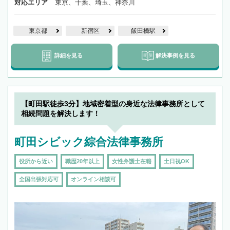
対応エリア
東京、千葉、埼玉、神奈川
東京都
新宿区
飯田橋駅
詳細を見る
解決事例を見る
【町田駅徒歩3分】地域密着型の身近な法律事務所として
相続問題を解決します！
町田シビック綜合法律事務所
役所から近い
職歴20年以上
女性弁護士在籍
土日祝OK
全国出張対応可
オンライン相談可