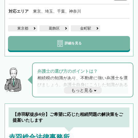
対応エリア
東京、埼玉、千葉、神奈川
東京都
葛飾区
金町駅
詳細を見る
弁護士の選び方のポイントは？
相続税の知識があり、不動産に強い弁護士を選
びましょう。弁護士自身にこうした知識がある
もっと見る
と他士業との連携もスムーズに進み、トラブル
解決のみならず相続をトータルで任せることが
できます。また、相続は感情がからむ分野なの
でフィーリングも重要です。実際に電話や面談
【赤羽駅徒歩4分】ご希望に応じた相続問題の解決策をご
で複数の弁護士と会話をしてウマが合う方に依
提案いたします
頼をするのがおすすめです。
赤羽総合法律事務所