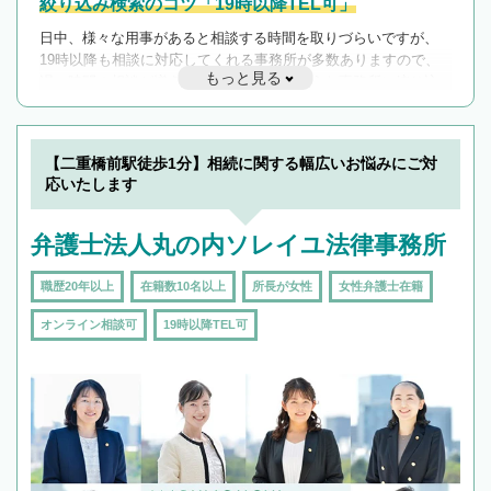
絞り込み検索のコツ「19時以降TEL可」
日中、様々な用事があると相談する時間を取りづらいですが、
19時以降も相談に対応してくれる事務所が多数ありますので、
もっと見る
遅い時間の相談が増えそうな場合はそのような事務所に絞り込
んで検索してみましょう。
19時以降TEL可の条件
を加えて再検索
【二重橋前駅徒歩1分】相続に関する幅広いお悩みにご対
応いたします
弁護士法人丸の内ソレイユ法律事務所
職歴20年以上
在籍数10名以上
所長が女性
女性弁護士在籍
オンライン相談可
19時以降TEL可