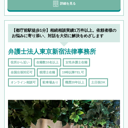
詳細を見る
【都庁前駅徒歩1分】相続相談実績1万件以上。依頼者様の
お悩みに寄り添い、対話を大切に解決をめざします
弁護士法人東京新宿法律事務所
役所から近い
在籍数10名以上
女性弁護士在籍
全国出張対応可
税理士在籍
19時以降TEL可
オンライン相談可
駐車場あり
職歴20年以上
土日祝OK