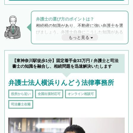
弁護士の選び方のポイントは？
相続税の知識があり、不動産に強い弁護士を選
びましょう。弁護士自身にこうした知識がある
もっと見る
と他士業との連携もスムーズに進み、トラブル
解決のみならず相続をトータルで任せることが
できます。また、相続は感情がからむ分野なの
でフィーリングも重要です。実際に電話や面談
【東神奈川駅徒歩1分】固定着手金33万円 / 弁護士と司法
で複数の弁護士と会話をしてウマが合う方に依
書士の知識を融合し、相続問題を迅速解決いたします
頼をするのがおすすめです。
弁護士法人横浜りんどう法律事務所
役所から近い
全国出張対応可
オンライン相談可
司法書士在籍