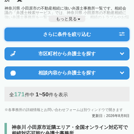
神奈川県 小田原市の不動産相続に強い弁護士事務所一覧です。相続会
議の「弁護士検索サービス」では、神奈川県 小田原市の不動産相続に
強い弁護士事務所を一覧で見ることが出来ます。相続のトラブルやお悩
もっと見る
みを抱えている方は一度近隣の弁護士に相談してみましょう。
さらに条件を絞り込む
市区町村から
弁護士を探す
相談内容から
弁護士を探す
171
1~50
全
件中
件を表示
各事務所の詳細情報とお問い合わせフォームは別ウィンドウで開きます
更新日：2026年8月8日
神奈川 小田原市近隣エリア・全国オンライン対応可で
相続対応可能な弁護士事務所