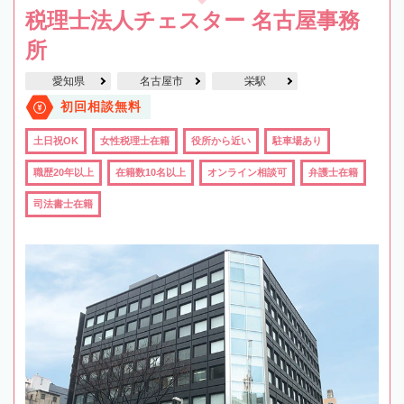
税理士法人チェスター 名古屋事務
所
愛知県
名古屋市
栄駅
初回相談無料
土日祝OK
女性税理士在籍
役所から近い
駐車場あり
職歴20年以上
在籍数10名以上
オンライン相談可
弁護士在籍
司法書士在籍