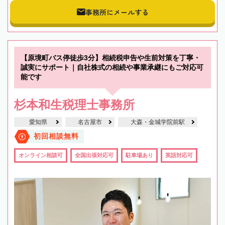
事務所にメールする
【原境町バス停徒歩3分】相続税申告や生前対策を丁寧・
誠実にサポート｜自社株式の相続や事業承継にもご対応可
能です
杉本和生税理士事務所
愛知県
名古屋市
大森・金城学院前駅
初回相談無料
オンライン相談可
全国出張対応可
駐車場あり
英語対応可