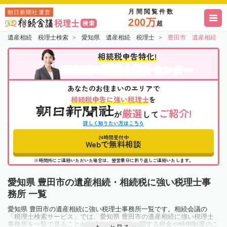
月間閲覧件数
朝日新聞社運営
200万
超
遺産相続 税理士検索
愛知県 遺産相続 税理士
豊田市 遺産相続 
相続税申告特化!
税理士紹介センター
相続会議の
あなたのお住まいのエリアで
相続税申告に強い税理士
を
厳選
ご紹介!
が
して
詳しく知りたい方はこちら
24時間受付中
Webで無料相談
※時間外にご連絡いただいた場合は、翌営業日に折り返しご連絡いたします。
愛知県 豊田市の遺産相続・相続税に強い税理士事
務所 一覧
愛知県 豊田市の遺産相続に強い税理士事務所一覧です。相続会議の
「税理士検索サービス」では、愛知県 豊田市の遺産相続に強い税理士
事務所を一覧で見ることが出来ます。相続に関する税金や特例制度のこ