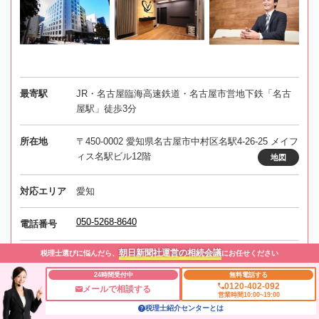
最寄駅
JR・名古屋臨海高速鉄道・名古屋市営地下鉄「名古
屋駅」徒歩3分
所在地
〒450-0002 愛知県名古屋市中村区名駅4-26-25 メイフ
ィス名駅ビル12階
地図
対応エリア
愛知
050-5268-8640
電話番号
朝日新聞社運営の相続会議
税理士選びに悩んだら、
にお任せください
事務所に電話する
事務所にメールする
24時間受付中
無料電話する
0120-402-092
メールで相談する
営業時間10:00~19:00
税理士紹介センターとは