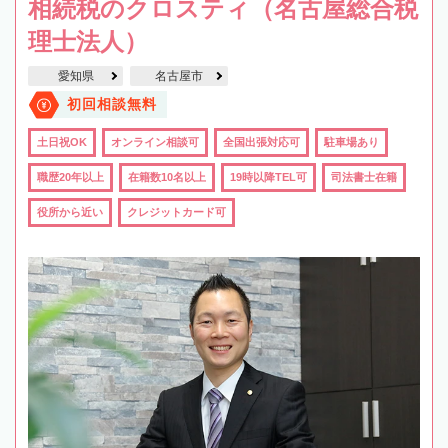
相続税のクロスティ（名古屋総合税
理士法人）
愛知県
名古屋市
初回相談無料
土日祝OK
オンライン相談可
全国出張対応可
駐車場あり
職歴20年以上
在籍数10名以上
19時以降TEL可
司法書士在籍
役所から近い
クレジットカード可