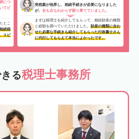
続につ
突然親が他界し、相続手続きが必要になりました
いてビ
が、
右も左もわからず困り果てていました。
まずは税理士を紹介してもらって、相続財産の種類
たとこ
と総額を調べていただけました。
財産の種類に合わ
相続税
せた必要な手続きも紹介してもらった行政書士さん
、スピ
に代行してもらえて本当によかったです。
税理士事務所
できる