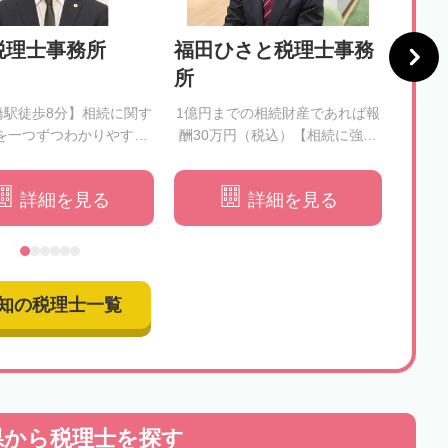
税理士事務所
福田ひさと税理士事務
神田
所
所
橋駅徒歩8分】相続に関す
1億円までの相続財産であれば報
【女
を一つずつわかりやすく
酬30万円（税込）【相続に強い
め細
解消いたします
税理士がすべて業務を行うので
申
安心】
詳細を見る
詳細を見る
知の税理士一覧
県から
税理士を探す