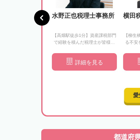
法人 いぶき 岡
水野正也税理士事務所
横田
所
駅徒歩5分】依頼者様の
【高畑駅徒歩1分】資産課税部門
【柳生
切にする相続税申告｜
で経験を積んだ税理士が皆様の
る不安
寄り添ったご提案を行
相続税申告を徹底サポート
います
詳細を見る
詳細を見る
愛
都道府