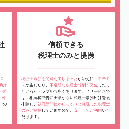
社
信頼できる
税理士のみと提携
コ
税理士選びを間違えてしまった
がゆえに、
申告ミ
助け
ス
が生じたり、
不透明な税理士報酬が発生
したり
で運
といったトラブルも多くあります。当サービスで
、
日
は、相続税申告に実績がない税理士事務所は徹底
その
排除し、
朝日新聞社がしっかりと厳選した税理士
のみと提携
していますので、
安心してご利用
いた
だけます。