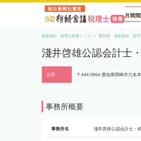
朝日新聞社運営
月間閲
遺産相続 税理士検索トップ
愛知県 遺産相続 税理
淺井啓雄公認会計士
住所
〒444-0854 愛知県岡崎市六名
事務所概要
事務所名
淺井啓雄公認会計士・