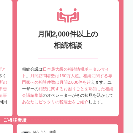
月間2,000件以上の
相続相談
所と
相続会議は
日本最大級の相続情報ポータルサイ
多く
ト
。
月間訪問者数は150万人超
。
相続に関する専
所の
門家への相談件数は月間2,000件を超
えます。ユ
申告
ーザーの
相続に関するお困りごとを熟知した相続
る事
会議編集部
のオペレーターがその知見を活かして
利用
あなたにピッタリの税理士をご紹介
します。
ご相談実績
M.A. さん 48歳