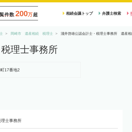
200
相続会議トップ
弁護士検索
覧件数
万
超
士
岡崎市 遺産相続 税理士
淺井啓雄公認会計士・税理士事務所 遺産相
・税理士事務所
本町17番地2
税理士事務所