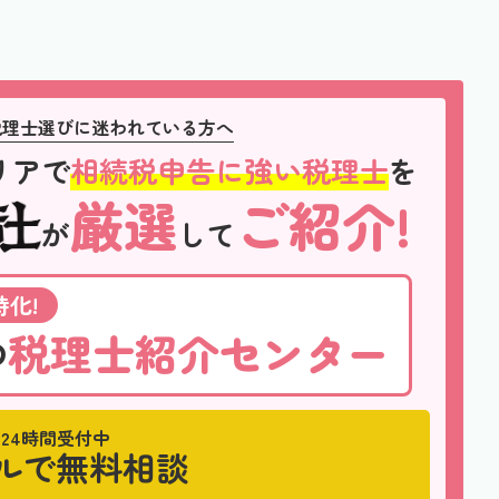
税理士選びに迷われている方へ
リアで
相続税申告に強い税理士
を
厳選
ご紹介!
が
して
化!
税理士紹介センター
の
24時間受付中
ルで無料相談