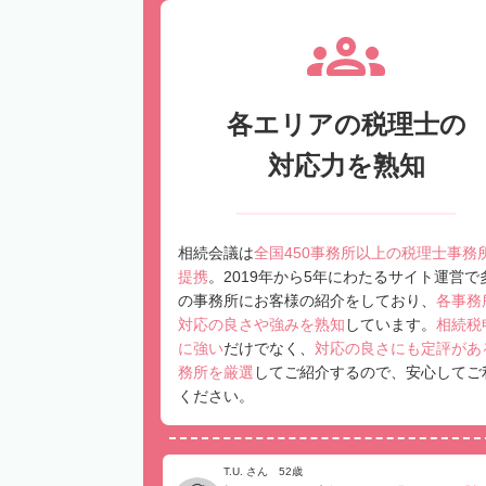
各エリアの税理士の
対応力を熟知
相続会議は
全国450事務所以上の税理士事務
提携
。2019年から5年にわたるサイト運営で
の事務所にお客様の紹介をしており、
各事務
対応の良さや強みを熟知
しています。
相続税
に強い
だけでなく、
対応の良さにも定評があ
務所を厳選
してご紹介するので、安心してご
ください。
T.U. さん 52歳