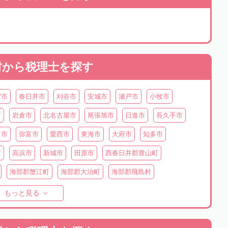
村から
税理士を探す
宮市
春日井市
刈谷市
安城市
瀬戸市
小牧市
市
岩倉市
北名古屋市
尾張旭市
日進市
長久手市
ま市
弥富市
愛西市
東海市
大府市
知多市
市
高浜市
新城市
田原市
西春日井郡豊山町
海部郡蟹江町
海部郡大治町
海部郡飛島村
町
知多郡美浜町
知多郡南知多町
額田郡幸田町
もっと見る
豊根村