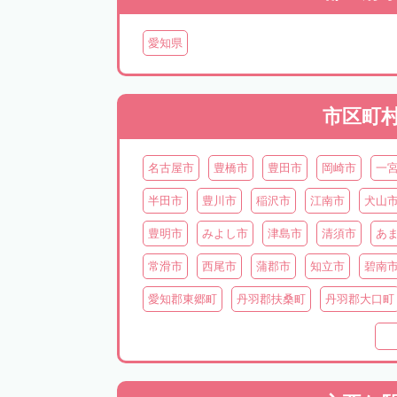
愛知県
市区町
名古屋市
豊橋市
豊田市
岡崎市
一
半田市
豊川市
稲沢市
江南市
犬山
豊明市
みよし市
津島市
清須市
あ
常滑市
西尾市
蒲郡市
知立市
碧南
愛知郡東郷町
丹羽郡扶桑町
丹羽郡大口町
知多郡東浦町
知多郡阿久比町
知多郡武豊
北設楽郡設楽町
北設楽郡東栄町
北設楽郡