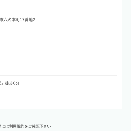
岡崎市六名本町17番地2
」徒歩6分
際には
利用規約
をご確認下さい