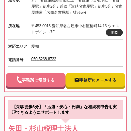
最寄駅
JR・名古屋臨海高速鉄道・名古屋市営地下鉄「名古
屋駅」徒歩2分 / 近鉄「近鉄名古屋駅」徒歩5分 / 名古
屋鉄道「名鉄名古屋駅」徒歩5分
所在地
〒453-0015 愛知県名古屋市中村区椿町14-13 ウエス
トポイント7F
地図
対応エリア
愛知
050-5268-8722
電話番号
事務所に電話する
事務所にメールする
【栄駅徒歩3分】「迅速・安心・円満」な相続税申告を実
現できるようにサポートします
矢田・杉山税理士法人