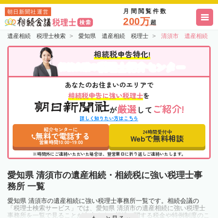
月間閲覧件数
朝日新聞社運営
200万
超
遺産相続 税理士検索
愛知県 遺産相続 税理士
清須市 遺産相続 
相続税申告特化!
税理士紹介センター
相続会議の
あなたのお住まいのエリアで
相続税申告に強い税理士
を
厳選
ご紹介!
が
して
詳しく知りたい方はこちら
紹介センターに
24時間受付中
無料で電話する
Webで無料相談
営業時間10:00~19:00
※時間外にご連絡いただいた場合は、翌営業日に折り返しご連絡いたします。
愛知県 清須市の遺産相続・相続税に強い税理士事
務所 一覧
愛知県 清須市の遺産相続に強い税理士事務所一覧です。相続会議の
「税理士検索サービス」では、愛知県 清須市の遺産相続に強い税理士
事務所を一覧で見ることが出来ます。相続に関する税金や特例制度のこ