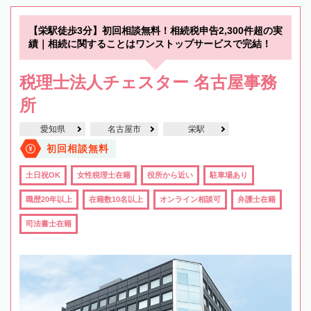
【栄駅徒歩3分】初回相談無料！相続税申告2,300件超の実
績｜相続に関することはワンストップサービスで完結！
税理士法人チェスター 名古屋事務
所
愛知県
名古屋市
栄駅
初回相談無料
土日祝OK
女性税理士在籍
役所から近い
駐車場あり
職歴20年以上
在籍数10名以上
オンライン相談可
弁護士在籍
司法書士在籍