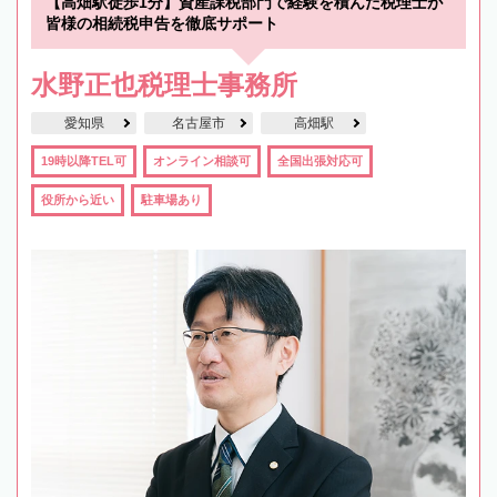
【高畑駅徒歩1分】資産課税部門で経験を積んだ税理士が
皆様の相続税申告を徹底サポート
水野正也税理士事務所
愛知県
名古屋市
高畑駅
19時以降TEL可
オンライン相談可
全国出張対応可
役所から近い
駐車場あり