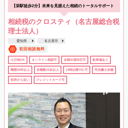
【栄駅徒歩2分】未来を見据えた相続のトータルサポート
相続税のクロスティ（名古屋総合税
理士法人）
愛知県
名古屋市
初回相談無料
土日祝OK
オンライン相談可
全国出張対応可
駐車場あり
職歴20年以上
在籍数10名以上
19時以降TEL可
司法書士在籍
役所から近い
クレジットカード可