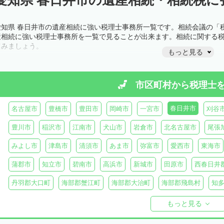
愛知県 春日井市の遺産相続に強い税理士事務所一覧です。相続会議の「
産相続に強い税理士事務所を一覧で見ることが出来ます。相続に関する
てみましょう。
もっと見る
市区町村から
税理士
春日井市
名古屋市
豊橋市
豊田市
岡崎市
一宮市
刈谷
豊川市
稲沢市
江南市
犬山市
岩倉市
北名古屋市
尾張
みよし市
津島市
清須市
あま市
弥富市
愛西市
東海市
蒲郡市
知立市
碧南市
高浜市
新城市
田原市
西春日井
丹羽郡大口町
海部郡蟹江町
海部郡大治町
海部郡飛島村
知
知多郡美浜町
知多郡南知多町
額田郡幸田町
北設楽郡設楽町
もっと見る