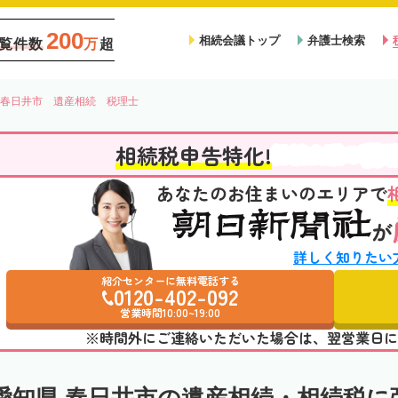
200
相続会議トップ
弁護士検索
覧件数
万
超
春日井市 遺産相続 税理士
税
相続税申告特化!
相続会議の
あなたのお住まいのエリアで
が
詳しく知りたい
紹介センターに無料電話する
0120-402-092
営業時間10:00~19:00
※時間外にご連絡いただいた場合は、翌営業日に
愛知県 春日井市の遺産相続・相続税に