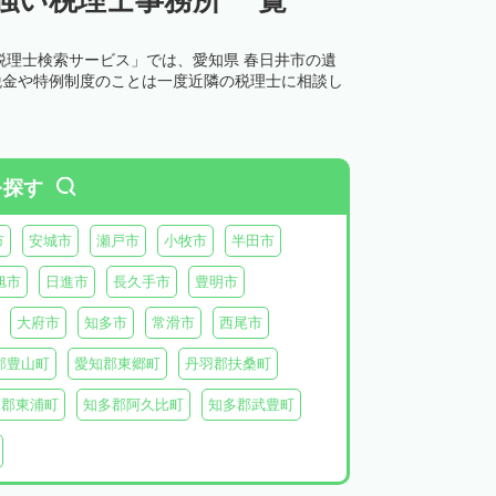
税理士検索サービス」では、愛知県 春日井市の遺
税金や特例制度のことは一度近隣の税理士に相談し
を探す
市
安城市
瀬戸市
小牧市
半田市
旭市
日進市
長久手市
豊明市
大府市
知多市
常滑市
西尾市
郡豊山町
愛知郡東郷町
丹羽郡扶桑町
多郡東浦町
知多郡阿久比町
知多郡武豊町
北設楽郡東栄町
北設楽郡豊根村