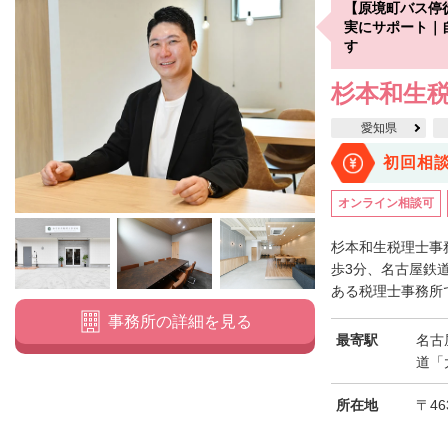
【原境町バス停
実にサポート｜
す
杉本和生
愛知県
初回相
オンライン相談可
杉本和生税理士事
歩3分、名古屋鉄
ある税理士事務所で
事務所の詳細を見る
最寄駅
名古
道「
所在地
〒46