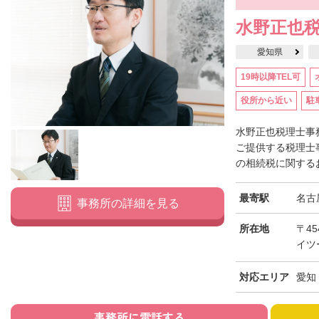
水野正也
愛知県
19時以降TEL可
役所から近い
駐
水野正也税理士事
ご提供する税理士
の相続税に関するお
最寄駅
名古
事務所の詳細を見る
所在地
〒45
イツ
対応エリア
愛知
事務所に電話する