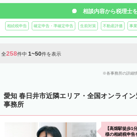
相談内容から
税理士
相続税申告
確定申告・準確定申告
生前対策
不動産評価
事
258
1~50
全
件中
件を表示
各事務所の詳細
愛知 春日井市近隣エリア・全国オンライ
事務所
【高畑駅徒歩1
様の相続税申告