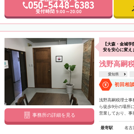
050-5448-6383
受付時間 9:00～20:00
【大森・金城学
安を安心に変え
浅野高嗣
愛知県
初回相
浅野高嗣税理士事
ら徒歩9分の場所
営業しており、事前
事務所の詳細を見る
最寄駅
名古