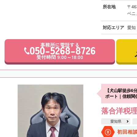
所在地
〒46
ベニ
対応エリア
愛知
事務所に電話する
050-5268-8726
受付時間 9:00～18:00
【犬山駅徒歩6
ポート｜信頼関
落合洋税
愛知県
初回相