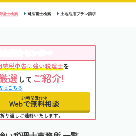
税理士検索
司法書士検索
土地活用プラン請求
理士紹介センター
相続税申告に強い税理士
を
厳選
ご紹介!
して
方はこちら
24時間受付中
Webで無料相談
折り返しご連絡いたします。
強い税理士事務所 一覧