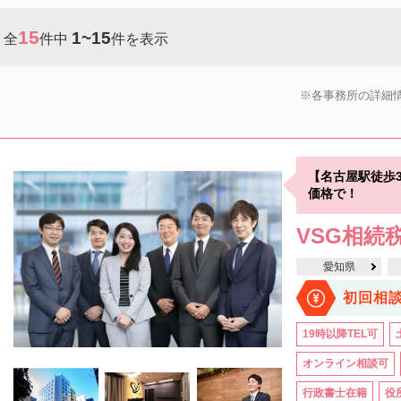
15
1~15
全
件中
件を表示
各事務所の詳細
【名古屋駅徒歩
価格で！
VSG相続
愛知県
初回相
19時以降TEL可
オンライン相談可
行政書士在籍
役