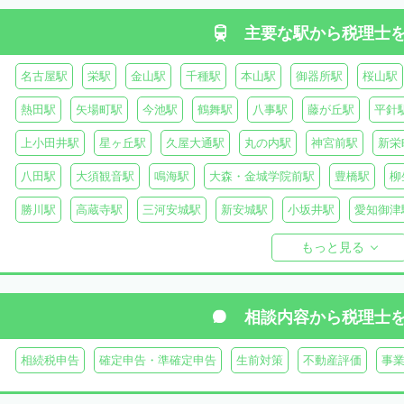
主要な駅から
税理士
名古屋駅
栄駅
金山駅
千種駅
本山駅
御器所駅
桜山駅
熱田駅
矢場町駅
今池駅
鶴舞駅
八事駅
藤が丘駅
平針
上小田井駅
星ヶ丘駅
久屋大通駅
丸の内駅
神宮前駅
新栄
八田駅
大須観音駅
鳴海駅
大森・金城学院前駅
豊橋駅
柳
勝川駅
高蔵寺駅
三河安城駅
新安城駅
小坂井駅
愛知御津
甚目寺駅
佐屋駅
太田川駅
もっと見る
相談内容から
税理士
相続税申告
確定申告・準確定申告
生前対策
不動産評価
事