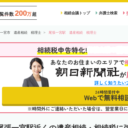
200
相続会議トップ
弁護士検索
覧件数
万
超
一宮市 遺産相続 税理士
尾張一宮駅 遺産相続 税理士
税
相続税申告特化!
相続会議の
あなたのお住まいのエリアで
が
詳しく知りたい
24時間受付中
Webで無料相
※時間外にご連絡いただいた場合は、翌営業日に
尾張一宮駅近くの遺産相続・相続税に強