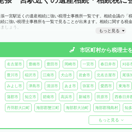
尾張一宮駅近くの遺産相続に強い税理士事務所一覧です。相続会議の「
相続に強い税理士事務所を一覧で見ることが出来ます。相続に関する税
みましょう。
もっと見る
市区町村から
税理士
名古屋市
豊橋市
豊田市
岡崎市
一宮市
春日井市
刈谷
豊川市
稲沢市
江南市
犬山市
岩倉市
北名古屋市
尾張
みよし市
津島市
清須市
あま市
弥富市
愛西市
東海市
蒲郡市
知立市
碧南市
高浜市
新城市
田原市
西春日井
丹羽郡大口町
海部郡蟹江町
海部郡大治町
海部郡飛島村
知
知多郡美浜町
知多郡南知多町
額田郡幸田町
北設楽郡設楽町
もっと見る