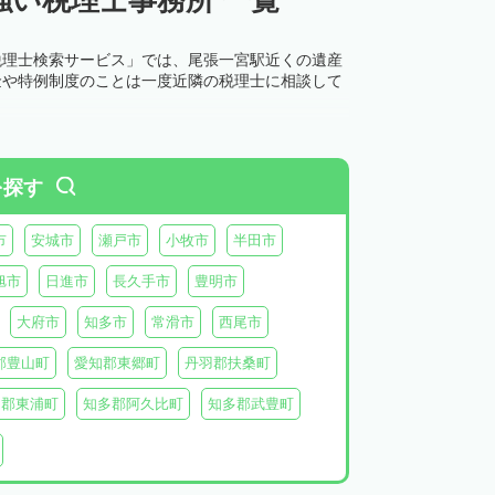
税理士検索サービス」では、尾張一宮駅近くの遺産
金や特例制度のことは一度近隣の税理士に相談して
を探す
市
安城市
瀬戸市
小牧市
半田市
旭市
日進市
長久手市
豊明市
大府市
知多市
常滑市
西尾市
郡豊山町
愛知郡東郷町
丹羽郡扶桑町
多郡東浦町
知多郡阿久比町
知多郡武豊町
北設楽郡東栄町
北設楽郡豊根村