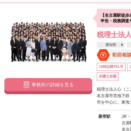
【名古屋駅徒歩
申告・税務調査
税理士法人
愛知県
初回相
19時以降TEL可
弁護士在籍
事務所の詳細を見る
税理士法人心（こ
名古屋市営地下鉄
市を中心に、東海エ
最寄駅
JR
古屋
名古