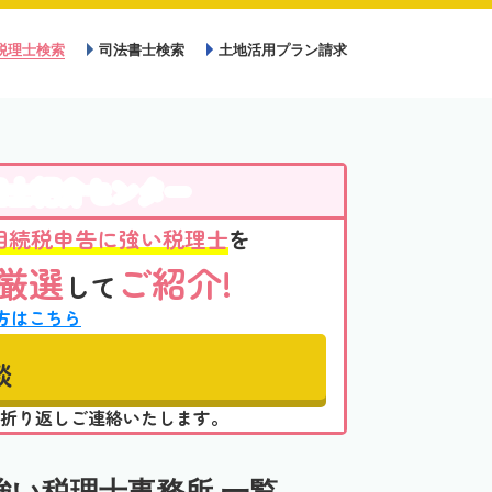
税理士検索
司法書士検索
土地活用プラン請求
理士紹介センター
相続税申告に強い税理士
を
厳選
ご紹介!
して
方はこちら
談
折り返しご連絡いたします。
い税理士事務所 一覧