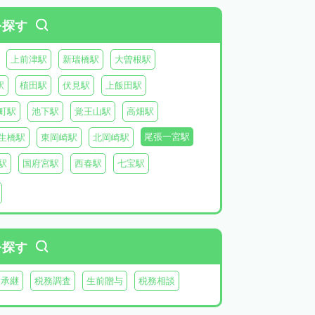
を探す
上前津駅
新瑞橋駅
大曽根駅
駅
植田駅
伏見駅
上飯田駅
町駅
池下駅
覚王山駅
高畑駅
尾張一宮駅
生橋駅
東岡崎駅
北岡崎駅
駅
国府宮駅
西春駅
七宝駅
を探す
業承継
税務調査
生前贈与
税務相談