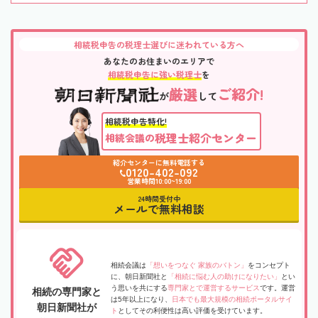
相続税申告の税理士選びに迷われている方へ
あなたのお住まいのエリアで
相続税申告に強い税理士
を
厳選
ご紹介!
が
して
相続税申告特化!
税理士紹介センター
相続会議の
紹介センターに無料電話する
0120-402-092
営業時間10:00~19:00
24時間受付中
メールで無料相談
相続会議は
「想いをつなぐ 家族のバトン」
をコンセプト
に、朝日新聞社と
「相続に悩む人の助けになりたい」
とい
う思いを共にする
専門家とで運営するサービス
です。運営
相続の専門家と
は5年以上になり、
日本でも最大規模の相続ポータルサイ
朝日新聞社が
ト
としてその利便性は高い評価を受けています。