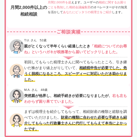
月間2,000件を超
えます。ユーザーの
相続に関するお困り
月間2,000件以上の
ごとを熟知した相続会議編集部
のオペレーターがその知見
を活かして
あなたにピッタリの税理士をご紹介
します。
相続相談
ご相談実績
T.U. さん 52歳
親がとくなって半年くらい経過したとき
「相続についてのお尋
ね」というハガキが税務署から届いてビックリしました。
初回してもらった税理士さんに聞べてもらったところ、引き継
いだ株がまり値上がりしていて、
相続税申告が必要でした。危
うく脱税になるところ、スピーディーに対応いただき助かりま
した。
M.A. さん 48歳
突然親が他界し、相続手続きが必要になりましたが、
右も左も
わからず困り果てていました。
まずは税理士を紹介してもらって、相続財産の種類と総額を調
べていただけました。
財産の種類に合わせた必要な手続きも紹
介してもらった行政書士さんに代行してもらえて本当によかっ
たです。