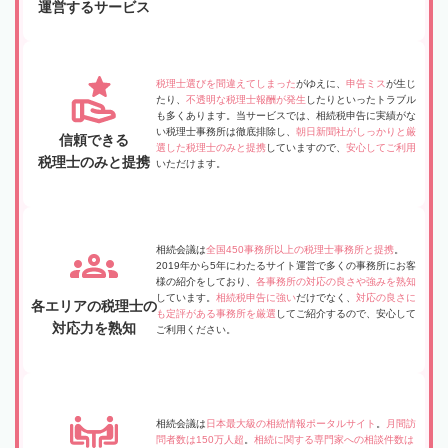
運営するサービス
税理士選びを間違えてしまった
がゆえに、
申告ミス
が生じ
たり、
不透明な税理士報酬が発生
したりといったトラブル
も多くあります。当サービスでは、相続税申告に実績がな
い税理士事務所は徹底排除し、
朝日新聞社がしっかりと厳
信頼できる
選した税理士のみと提携
していますので、
安心してご利用
税理士のみと提携
いただけます。
相続会議は
全国450事務所以上の税理士事務所と提携
。
2019年から5年にわたるサイト運営で多くの事務所にお客
様の紹介をしており、
各事務所の対応の良さや強みを熟知
しています。
相続税申告に強い
だけでなく、
対応の良さに
各エリアの税理士の
も定評がある事務所を厳選
してご紹介するので、安心して
対応力を熟知
ご利用ください。
相続会議は
日本最大級の相続情報ポータルサイト
。
月間訪
問者数は150万人超
。
相続に関する専門家への相談件数は