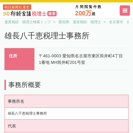
月間閲覧件数
朝日新聞社運営
200万
超
遺産相続 税理士検索トップ
愛知県 遺産相続 税理士
名古屋市 遺
雄長八千恵税理士事務所
住所
〒461-0003 愛知県名古屋市東区筒井町4丁目
1番地 MH筒井町201号室
事務所概要
事務所名
雄長八千恵税理士事務所
代表