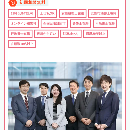
初回相談無料
19時以降TEL可
土日祝OK
女性税理士在籍
女性司法書士在籍
オンライン相談可
全国出張対応可
弁護士在籍
司法書士在籍
行政書士在籍
役所から近い
駐車場あり
職歴20年以上
在籍数10名以上