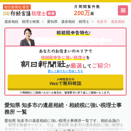
月間閲覧件数
朝日新聞社運営
200万
超
遺産相続 税理士検索
愛知県 遺産相続 税理士
知多市 遺産相続 
相続税申告特化!
税理士紹介センター
相続会議の
あなたのお住まいのエリアで
相続税申告に強い税理士
を
厳選
ご紹介!
が
して
詳しく知りたい方はこちら
24時間受付中
Webで無料相談
※時間外にご連絡いただいた場合は、翌営業日に折り返しご連絡いたします。
愛知県 知多市の遺産相続・相続税に強い税理士事
務所 一覧
愛知県 知多市の遺産相続に強い税理士事務所一覧です。相続会議の
「税理士検索サービス」では、愛知県 知多市の遺産相続に強い税理士
事務所を一覧で見ることが出来ます。相続に関する税金や特例制度のこ