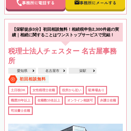
事務所に電話する
事務所にメールする
【栄駅徒歩3分】初回相談無料！相続税申告2,300件超の実
績｜相続に関することはワンストップサービスで完結！
税理士法人チェスター 名古屋事務
所
愛知県
名古屋市
栄駅
初回相談無料
土日祝OK
女性税理士在籍
役所から近い
駐車場あり
職歴20年以上
在籍数10名以上
オンライン相談可
弁護士在籍
司法書士在籍