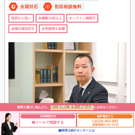
全国対応
初回相談無料
役所から近い
在籍数10名以上
オンライン相談可
全国出張対応可
女性税理士在籍
朝日新聞社運営の相続会議
税理士選びに悩んだら、
にお任せください
24時間受付中
無料電話する
0120-402-092
メールで相談する
営業時間10:00~19:00
税理士紹介センターとは