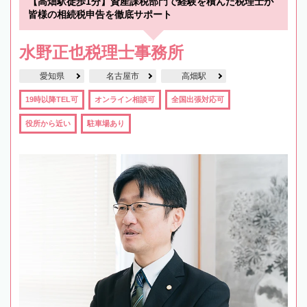
【高畑駅徒歩1分】資産課税部門で経験を積んだ税理士が
皆様の相続税申告を徹底サポート
水野正也税理士事務所
愛知県
名古屋市
高畑駅
19時以降TEL可
オンライン相談可
全国出張対応可
役所から近い
駐車場あり