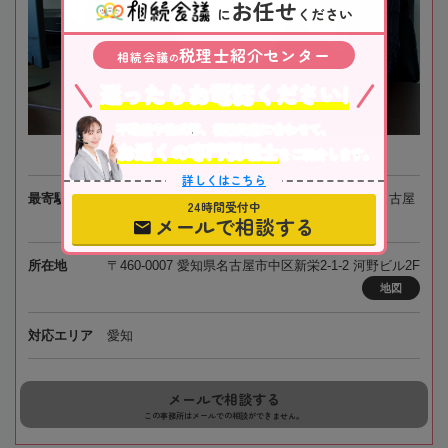
お任せ
に
ください
税理士紹介センター
相続会議
の
迷ったらお電話ください!
不動産や株式等、相続資産に合わせて、
お近くの専門税理士
をご紹介します。
詳しくはこちら
最寄駅
名古屋市営地下鉄「新栄町駅」徒歩3分 / JR・名古屋
24時間受付中
メールで相談する
市営地下鉄「千種駅」徒歩12分
所在地
〒460-0007 愛知県名古屋市中区新栄2-1-2 河野ビル2F
地図
対応エリア
愛知
メールで相談する
この事務所はメールでの相談ができません。