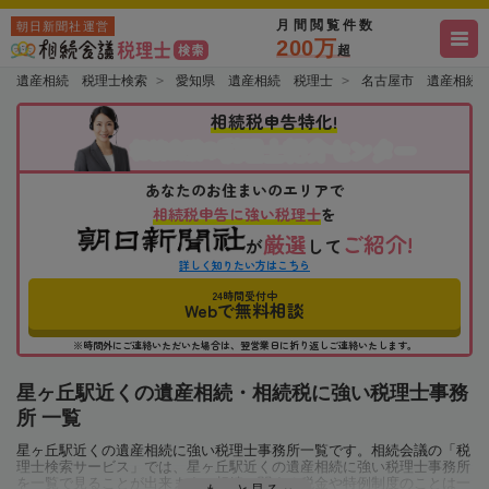
月間閲覧件数
朝日新聞社運営
200万
超
遺産相続 税理士検索
愛知県 遺産相続 税理士
名古屋市 遺産相続
相続税申告特化!
税理士紹介センター
相続会議の
あなたのお住まいのエリアで
相続税申告に強い税理士
を
厳選
ご紹介!
が
して
詳しく知りたい方はこちら
24時間受付中
Webで無料相談
※時間外にご連絡いただいた場合は、翌営業日に折り返しご連絡いたします。
星ヶ丘駅近くの遺産相続・相続税に強い税理士事務
所 一覧
星ヶ丘駅近くの遺産相続に強い税理士事務所一覧です。相続会議の「税
理士検索サービス」では、星ヶ丘駅近くの遺産相続に強い税理士事務所
を一覧で見ることが出来ます。相続に関する税金や特例制度のことは一