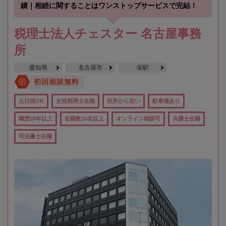
績｜相続に関することはワンストップサービスで完結！
税理士法人チェスター 名古屋事務
所
愛知県
名古屋市
栄駅
初回相談無料
土日祝OK
女性税理士在籍
役所から近い
駐車場あり
職歴20年以上
在籍数10名以上
オンライン相談可
弁護士在籍
司法書士在籍