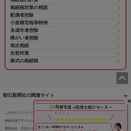
相続税対策の相談
配偶者控除
小規模宅地等特例
未成年者控除
障がい者控除
相次相続
生前対策
株式の相続税
朝日新聞社の関連サイト
税理士紹介センター
の
このサイトについて
サイトポリシー
相続会議利用規約
お電話ください!
迷
っ
た
ら
相続会議プライバシーポリシー
利用者情報の外部送信
プライバシーポータル
近くに良い事務所がなかったときも、
運営会社
広告ガイド
お問い合わせ