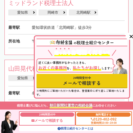
ミッドランド税理士法人
愛知県
岡崎市
北岡崎駅
最寄駅
愛知環状鉄道「北岡崎駅」徒歩3分
所在地
〒444-0913 愛知県岡崎市葵町3-1
税理士紹介センター
の
お電話ください!
迷
っ
た
ら
近くに良い事務所がなかったときも、
お近くの事務所
私たちがお探し
山田晃代税理士事務所
を、
します !
24時間受付中
愛知県
岡崎市
東岡崎駅
メールで相談する
※時間外にご連絡いただいた場合は、翌営業日に折り返しご連絡いたしま
最寄駅
名古屋鉄道「東岡崎駅」徒歩18分
す。
朝日新聞社運営の相続会議
税理士選びに悩んだら、
にお任せください
所在地
〒444-0047 愛知県岡崎市八幡町3丁目58番地
24時間受付中
無料電話する
0120-402-092
メールで相談する
営業時間10:00~19:00
税理士紹介センターとは