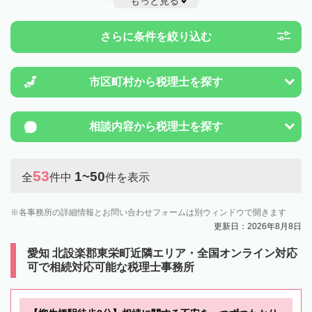
もっと見る
や特例制度のことは一度近隣の税理士に相談してみましょう。
さらに条件を絞り込む
市区町村から
税理士を探す
相談内容から
税理士を探す
53
1~50
全
件中
件を表示
各事務所の詳細情報とお問い合わせフォームは別ウィンドウで開きます
更新日：2026年8月8日
愛知 北設楽郡東栄町近隣エリア・全国オンライン対応
可で相続対応可能な税理士事務所