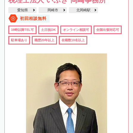
愛知県
岡崎市
北岡崎駅
初回相談無料
19時以降TEL可
土日祝OK
オンライン相談可
全国出張対応可
駐車場あり
職歴20年以上
在籍数10名以上