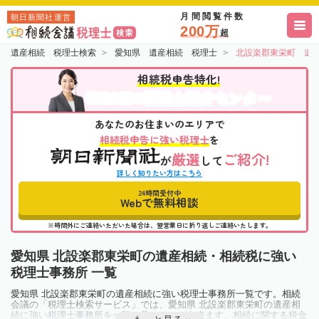
月間閲覧件数
朝日新聞社運営
200万
超
遺産相続 税理士検索
愛知県 遺産相続 税理士
北設楽郡東栄町 遺
相続税申告特化!
税理士紹介センター
相続会議の
あなたのお住まいのエリアで
相続税申告に強い税理士
を
厳選
ご紹介!
が
して
詳しく知りたい方はこちら
24時間受付中
Webで無料相談
※時間外にご連絡いただいた場合は、翌営業日に折り返しご連絡いたします。
愛知県 北設楽郡東栄町の遺産相続・相続税に強い
税理士事務所 一覧
愛知県 北設楽郡東栄町の遺産相続に強い税理士事務所一覧です。相続
会議の「税理士検索サービス」では、愛知県 北設楽郡東栄町の遺産相
続に強い税理士事務所を一覧で見ることが出来ます。相続に関する税金