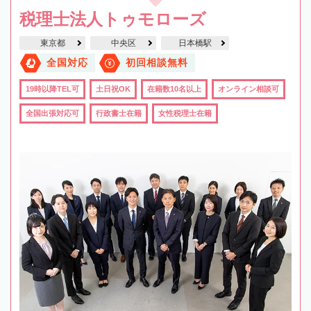
税理士法人トゥモローズ
東京都
中央区
日本橋駅
全国対応
初回相談無料
19時以降TEL可
土日祝OK
在籍数10名以上
オンライン相談可
全国出張対応可
行政書士在籍
女性税理士在籍